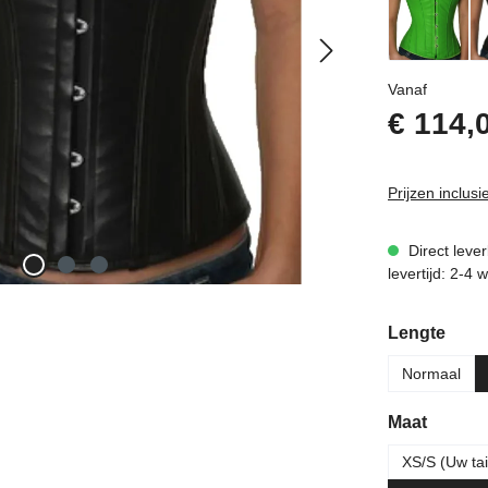
Normale p
Vanaf
€ 114,
Prijzen inclus
Direct leve
levertijd: 2-4
Selecteer
Lengte
Normaal
Selecteer
Maat
XS/S (Uw tai