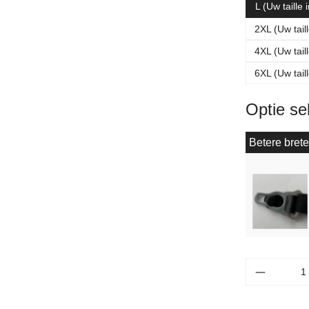
L (Uw taille
2XL (Uw tail
4XL (Uw tail
6XL (Uw tail
Optie se
Betere brete
Producth