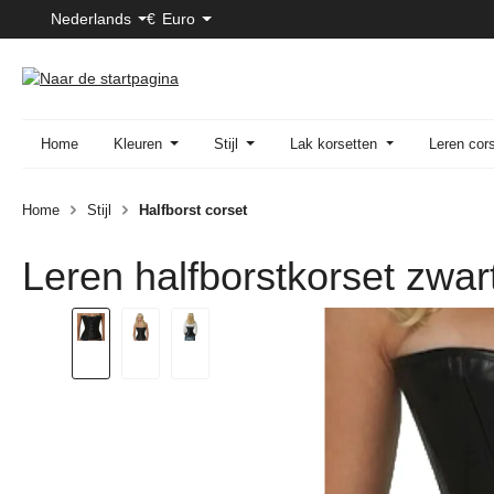
Nederlands
€
Euro
naar de hoofdinhoud
Ga naar de zoekopdracht
Ga naar de hoofdnavigatie
Home
Kleuren
Stijl
Lak korsetten
Leren cor
Home
Stijl
Halfborst corset
Leren halfborstkorset zwar
Afbeeldingengalerij overslaan