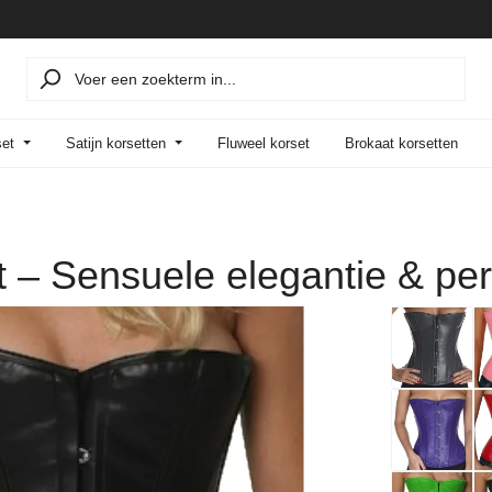
set
Satijn korsetten
Fluweel korset
Brokaat korsetten
t – Sensuele elegantie & pe