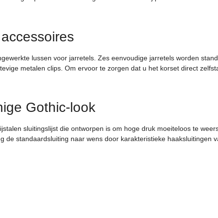
 accessoires
ngewerkte lussen voor jarretels. Zes eenvoudige jarretels worden stand
vige metalen clips. Om ervoor te zorgen dat u het korset direct zelfsta
nige Gothic-look
vrijstalen sluitingslijst die ontworpen is om hoge druk moeiteloos te wee
g de standaardsluiting naar wens door karakteristieke haaksluitingen