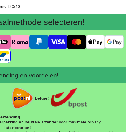
mer:
li20/40
aalmethode selecteren!
nding en voordelen!
België:
verzending
erpakking en neutrale afzender voor maximale privacy.
– later betalen!