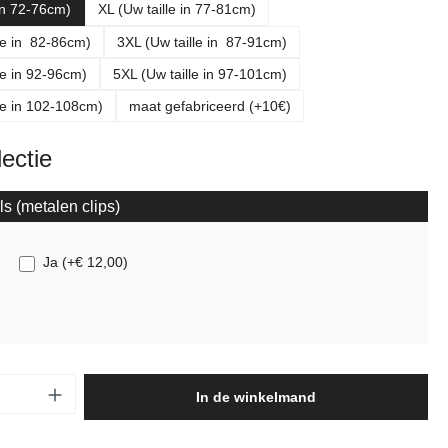
 in 72-76cm)
XL (Uw taille in 77-81cm)
le in 82-86cm)
3XL (Uw taille in 87-91cm)
le in 92-96cm)
5XL (Uw taille in 97-101cm)
le in 102-108cm)
maat gefabriceerd (+10€)
lectie
ls (metalen clips)
Ja
(
+€ 12,00
)
oeveelheid: Voer de gewenste hoeveelheid 
In de winkelmand