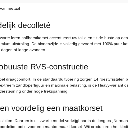
 van metaal
elijk decolleté
t zwarte leren halfborstkorset accentueert uw taille en tilt de buste 
emium uitstraling. De binnenzijde is volledig gevoerd met 100% puur k
ve dagen of lange avonden.
robuuste RVS-constructie
exibel draagcomfort. In de standaarduitvoering zorgen 14 roestvrijstale
xtreem zandloperfiguur en maximale belasting, is de Heavy-variant de p
ondersteuning onder hoge trekspanning.
 en voordelig een maatkorset
sluiten. Daarom is dit zwarte model verkrijgbaar in de lengtes „Normaa
 voordelige optie voor een maatgemaakt korset. Wij produceren het kle