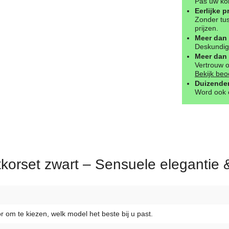
Pas uw kor
Eerlijke p
Zonder tus
prijzen.
Meer dan 
Deskundig 
Meer dan 
Vertrouw 
Bekijk beo
Duizenden
Word ook o
tkorset zwart – Sensuele elegantie 
r om te kiezen, welk model het beste bij u past.