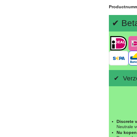
Productnum
✔ Bet
✔ Verze
Discrete 
Neutrale v
Nu kopen 