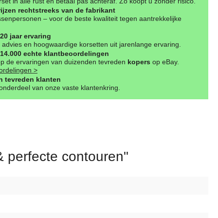
set in alle rust en betaal pas achteraf. Zo koopt u zonder risico.
rijzen rechtstreeks van de fabrikant
senpersonen – voor de beste kwaliteit tegen aantrekkelijke
20 jaar ervaring
advies en hoogwaardige korsetten uit jarenlange ervaring.
14.000 echte klantbeoordelingen
op de ervaringen van duizenden tevreden
kopers
op eBay.
ordelingen >
 tevreden klanten
nderdeel van onze vaste klantenkring.
& perfecte contouren"