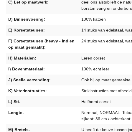
C) Let op maatwerk:
deel ons alstublieft de nat
borstomvang en onderbors
D) Binnenvoering:
100% katoen
E) Korsetsteunen:
14 stuks van edelstaal, wa
F) Corsetsteunen (heavy - indien
24 stuks van edelstaal, wa
op maat gemaakt):
H) Materialen:
Leren corset
I) Bovenmateriaal:
100% echt leer
J) Snelle verzending:
Ook bij op maat gemaakte k
K) Veterinstructies:
Strikinstructies met afbee
L) Sti:
Halfborst corset
Lengte:
Normaal, NORMAAL: Totaal: 
zijkant: 36 cm / achterkant
M) Bretels:
U heeft de keuze tussen jar