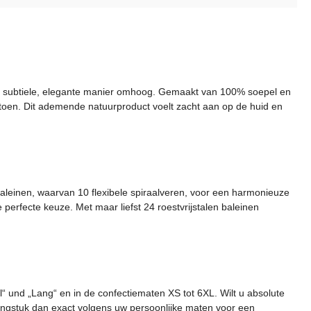
op een subtiele, elegante manier omhoog. Gemaakt van 100% soepel en
atoen. Dit ademende natuurproduct voelt zacht aan op de huid en
n baleinen, waarvan 10 flexibele spiraalveren, voor een harmonieuze
erfecte keuze. Met maar liefst 24 roestvrijstalen baleinen
l“ und „Lang“ en in de confectiematen XS tot 6XL. Wilt u absolute
dingstuk dan exact volgens uw persoonlijke maten voor een