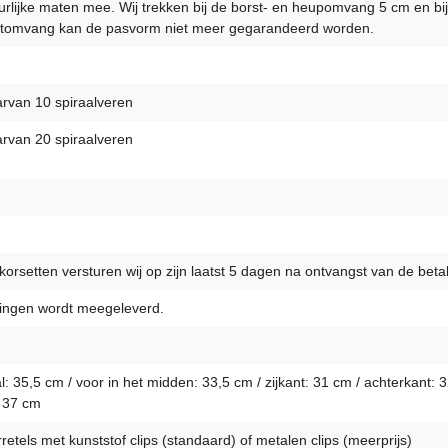
uurlijke maten mee. Wij trekken bij de borst- en heupomvang 5 cm en bij
tomvang kan de pasvorm niet meer gegarandeerd worden.
arvan 10 spiraalveren
arvan 20 spiraalveren
orsetten versturen wij op zijn laatst 5 dagen na ontvangst van de betal
ldingen wordt meegeleverd.
35,5 cm / voor in het midden: 33,5 cm / zijkant: 31 cm / achterkant: 3
: 37 cm
retels met kunststof clips (standaard) of metalen clips (meerprijs)