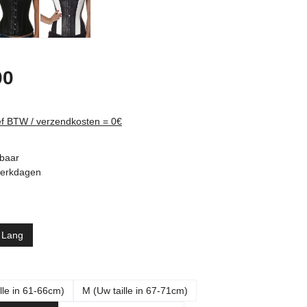
rijs:
00
ief BTW / verzendkosten = 0€
rbaar
 werkdagen
Lang
lle in 61-66cm)
M (Uw taille in 67-71cm)