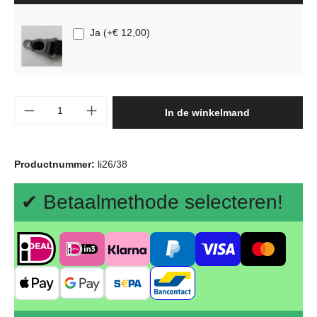
Ja
(
+€ 12,00
)
Producthoeveelheid: Voer de gewenste hoeve
In de winkelmand
Productnummer:
li26/38
✔ Betaalmethode selecteren!