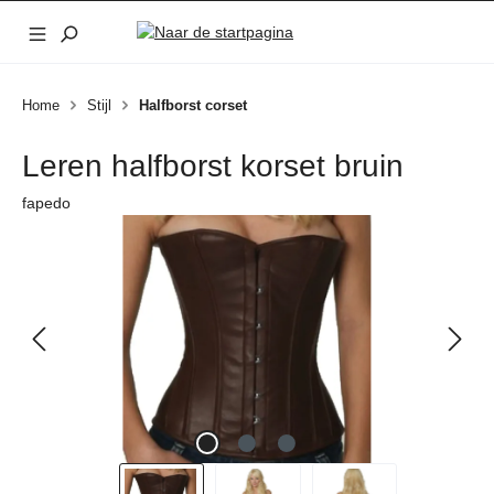
Ga naar de hoofdinhoud
Home
Stijl
Halfborst corset
Leren halfborst korset bruin
fapedo
Afbeeldingengalerij overslaan