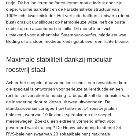
tintje. Dit bruine leren halfborst korset maakt indruk door zijn
diepe, warme aardetint en de karakteristieke structuur van
100% echt kwaliteitsleder. Het verfijnde halfborst-ontwerp (demi-
bust) omsluit uw silhouet op harmonieuze wijze, heft de buste
subtiel op en accentueert de taille. Dit model leent zich
uitstekend voor authentieke Steampunk-outfits, middeleeuwse
kleding of als stoer, modieus kledingstuk over een lichte blouse.
Maximale stabiliteit dankzij modulair
roestvrij staal
Achter het soepele, duurzame leer schuilt een onwrikbare kern
die speciaal is ontworpen voor serieuze taillereductie en een
rechte, zelfverzekerde houding. U bepaalt zelf de intensiteit van
de insnoering door te kiezen uit twee uitvoeringen. De
standaardversie corrigeert uw taille met 14 roestvrijstalen
baleinen, waarvan 10 flexibele spiraalveren die soepel
meebewegen. Zoekt u een extreem vormend effect voor
gevorderd waist training? De Heavy-uitvoering biedt met 24
RVS-baleinen (waarvan 20 spiraalbaleinen) maximale