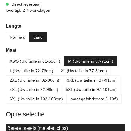
Direct leverbaar
levertijd: 2-4 werkdagen
Selecteer
Lengte
Normaal
Lang
Selecteer
Maat
XS/S (Uw taille in 61-66cm)
M (Uw taille in 67-71cm)
L (Uw taille in 72-76cm)
XL (Uw taille in 77-81cm)
2XL (Uw taille in 82-86cm)
3XL (Uw taille in 87-91cm)
4XL (Uw taille in 92-96cm)
5XL (Uw taille in 97-101cm)
6XL (Uw taille in 102-108cm)
maat gefabriceerd (+10€)
Optie selectie
Betere bretels (metalen clips)