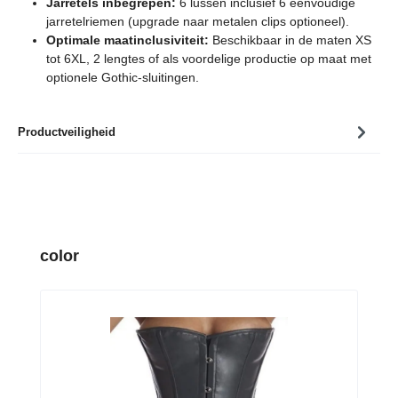
Jarretels inbegrepen:
6 lussen inclusief 6 eenvoudige
jarretelriemen (upgrade naar metalen clips optioneel).
Optimale maatinclusiviteit:
Beschikbaar in de maten XS
tot 6XL, 2 lengtes of als voordelige productie op maat met
optionele Gothic-sluitingen.
Productveiligheid
Productgalerij overslaan
color