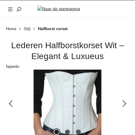
Ga naar de hoofdinhoud
Home
Stijl
Halfborst corset
Lederen Halfborstkorset Wit –
Elegant & Luxueus
fapedo
Afbeeldingengalerij overslaan