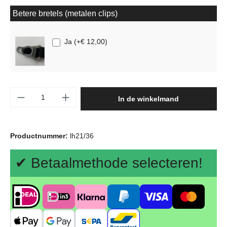
Betere bretels (metalen clips)
Ja
(
+€ 12,00
)
Producthoeveelheid: Voer de gewenste hoeve
In de winkelmand
Productnummer:
lh21/36
✔ Betaalmethode selecteren!