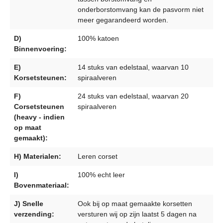
onderborstomvang kan de pasvorm niet
meer gegarandeerd worden.
D)
100% katoen
Binnenvoering:
E)
14 stuks van edelstaal, waarvan 10
Korsetsteunen:
spiraalveren
F)
24 stuks van edelstaal, waarvan 20
Corsetsteunen
spiraalveren
(heavy - indien
op maat
gemaakt):
H) Materialen:
Leren corset
I)
100% echt leer
Bovenmateriaal:
J) Snelle
Ook bij op maat gemaakte korsetten
verzending:
versturen wij op zijn laatst 5 dagen na