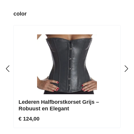
Productgalerij overslaan
color
Lederen Halfborstkorset Grijs –
Robuust en Elegant
€ 124,00