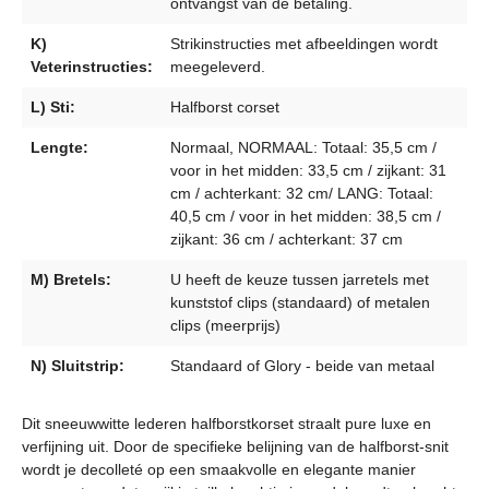
ontvangst van de betaling.
K)
Strikinstructies met afbeeldingen wordt
Veterinstructies:
meegeleverd.
L) Sti:
Halfborst corset
Lengte:
Normaal, NORMAAL: Totaal: 35,5 cm /
voor in het midden: 33,5 cm / zijkant: 31
cm / achterkant: 32 cm/ LANG: Totaal:
40,5 cm / voor in het midden: 38,5 cm /
zijkant: 36 cm / achterkant: 37 cm
M) Bretels:
U heeft de keuze tussen jarretels met
kunststof clips (standaard) of metalen
clips (meerprijs)
N) Sluitstrip:
Standaard of Glory - beide van metaal
Dit sneeuwwitte lederen halfborstkorset straalt pure luxe en
verfijning uit. Door de specifieke belijning van de halfborst-snit
wordt je decolleté op een smaakvolle en elegante manier