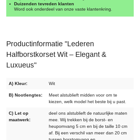
Duizenden tevreden klanten
Word ook onderdeel van onze vaste klantenkring.
Productinformatie "Lederen
Halfborstkorset Wit – Elegant &
Luxueus"
A) Kleur:
Wit
B) Nootlengtes:
Meet alstublieft midden voor om te
kiezen, welk model het beste bij u past.
C) Let op
deel ons alstublieft de natuurlijke maten
maatwerk:
mee. Wij trekken bij de borst- en
heupomvang 5 cm en bij de taille 10 cm
af. Bij een verschil van meer dan 20 cm
tussen borstomvang en