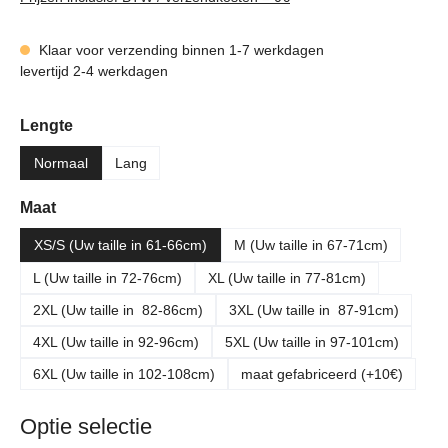
Klaar voor verzending binnen 1-7 werkdagen
levertijd 2-4 werkdagen
Selecteer
Lengte
Normaal
Lang
Selecteer
Maat
XS/S (Uw taille in 61-66cm)
M (Uw taille in 67-71cm)
L (Uw taille in 72-76cm)
XL (Uw taille in 77-81cm)
2XL (Uw taille in 82-86cm)
3XL (Uw taille in 87-91cm)
4XL (Uw taille in 92-96cm)
5XL (Uw taille in 97-101cm)
6XL (Uw taille in 102-108cm)
maat gefabriceerd (+10€)
Optie selectie