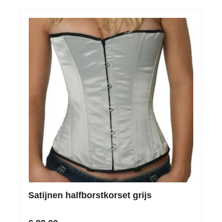
Satijnen halfborstkorset grijs