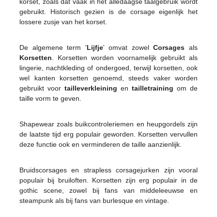
korset, zoals dat vaak in het alledaagse taalgebruik wordt
gebruikt. Historisch gezien is de corsage eigenlijk het
lossere zusje van het korset.
De algemene term '
Lijfje
' omvat zowel
Corsages
als
Korsetten
. Korsetten worden voornamelijk gebruikt als
lingerie, nachtkleding of ondergoed, terwijl korsetten, ook
wel kanten korsetten genoemd, steeds vaker worden
gebruikt voor
tailleverkleining
en
tailletraining
om de
taille vorm te geven.
Shapewear zoals buikcontroleriemen en heupgordels zijn
de laatste tijd erg populair geworden. Korsetten vervullen
deze functie ook en verminderen de taille aanzienlijk.
Bruidscorsages en strapless corsagejurken zijn vooral
populair bij bruiloften. Korsetten zijn erg populair in de
gothic scene, zowel bij fans van middeleeuwse en
steampunk als bij fans van burlesque en vintage.