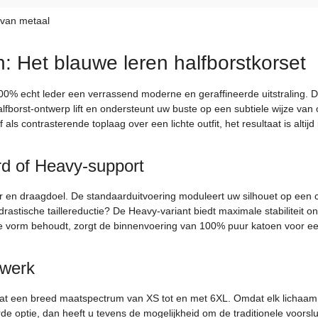
 van metaal
n: Het blauwe leren halfborstkorset
 100% echt leder een verrassend moderne en geraffineerde uitstraling. 
halfborst-ontwerp lift en ondersteunt uw buste op een subtiele wijze van
als contrasterende toplaag over een lichte outfit, het resultaat is altij
rd of Heavy-support
r en draagdoel. De standaarduitvoering moduleert uw silhouet op een c
rastische taillereductie? De Heavy-variant biedt maximale stabiliteit 
rakke vorm behoudt, zorgt de binnenvoering van 100% puur katoen voor 
twerk
mvat een breed maatspectrum van XS tot en met 6XL. Omdat elk lichaam
e optie, dan heeft u tevens de mogelijkheid om de traditionele voorslu