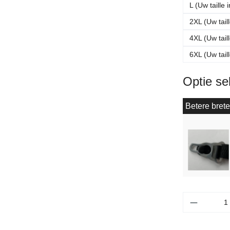
L (Uw taille
2XL (Uw tail
4XL (Uw tail
6XL (Uw tail
Optie se
Betere brete
Producth