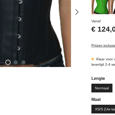
Normale p
Vanaf
€ 124,
Prijzen inclus
Klaar voor 
levertijd 2-4 
Selecteer
Lengte
Normaal
Selecteer
Maat
XS/S (Uw tai