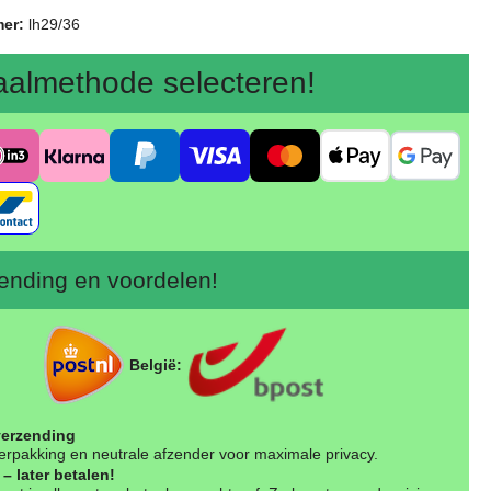
mer:
lh29/36
aalmethode selecteren!
nding en voordelen!
België:
verzending
erpakking en neutrale afzender voor maximale privacy.
– later betalen!