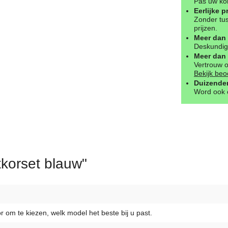
Pas uw kor
Eerlijke p
Zonder tus
prijzen.
Meer dan 
Deskundig 
Meer dan 
Vertrouw 
Bekijk beo
Duizenden
Word ook o
tkorset blauw"
r om te kiezen, welk model het beste bij u past.