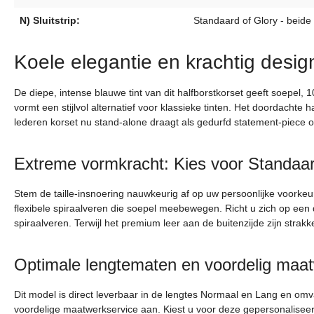
N) Sluitstrip:
Standaard of Glory - beide
Koele elegantie en krachtig desig
De diepe, intense blauwe tint van dit halfborstkorset geeft soepel,
vormt een stijlvol alternatief voor klassieke tinten. Het doordachte 
lederen korset nu stand-alone draagt als gedurfd statement-piece of 
Extreme vormkracht: Kies voor Standaa
Stem de taille-insnoering nauwkeurig af op uw persoonlijke voorkeu
flexibele spiraalveren die soepel meebewegen. Richt u zich op een d
spiraalveren. Terwijl het premium leer aan de buitenzijde zijn st
Optimale lengtematen en voordelig maa
Dit model is direct leverbaar in de lengtes Normaal en Lang en o
voordelige maatwerkservice aan. Kiest u voor deze gepersonaliseerd