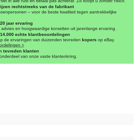
set in alle rust en betaal pas achteraf. Zo koopt u zonder risico.
rijzen rechtstreeks van de fabrikant
senpersonen – voor de beste kwaliteit tegen aantrekkelijke
20 jaar ervaring
advies en hoogwaardige korsetten uit jarenlange ervaring.
14.000 echte klantbeoordelingen
op de ervaringen van duizenden tevreden
kopers
op eBay.
ordelingen >
 tevreden klanten
nderdeel van onze vaste klantenkring.