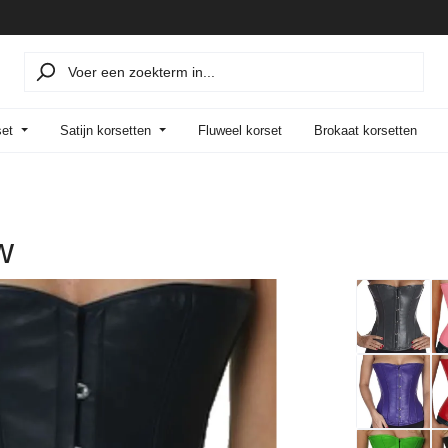
set
Satijn korsetten
Fluweel korset
Brokaat korsetten
w