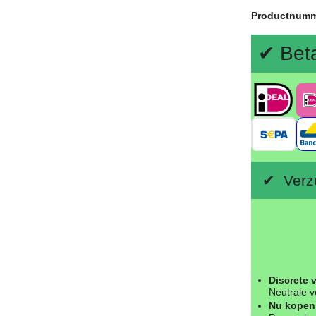
Productnum
✔ Bet
✔ Verze
Discrete 
Neutrale v
Nu kopen 