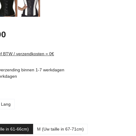
rijs:
00
ief BTW / verzendkosten = 0€
verzending binnen 1-7 werkdagen
werkdagen
Lang
lle in 61-66cm)
M (Uw taille in 67-71cm)