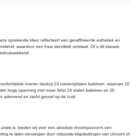
Deze sprekende kleur reflecteert een geraffineerde esthetiek en
 onderaf, waardoor een fraai decolleté ontstaat. Of u dit blauwe
d indrukwekkend.
omfortabele manier dankzij 14 roestvrijstalen baleinen, waarvan 10
onder hoge spanning met maar liefst 24 stalen baleinen en 20
een ademend en zacht gevoel op de huid.
 uniek is, bieden wij voor een absolute droompasvorm een
iting te laten vervangen door robuuste klapsluitingen van chroom of