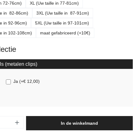
 in 72-76cm)
XL (Uw taille in 77-81cm)
le in 82-86cm)
3XL (Uw taille in 87-91cm)
le in 92-96cm)
5XL (Uw taille in 97-101cm)
le in 102-108cm)
maat gefabriceerd (+10€)
lectie
ls (metalen clips)
Ja
(
+€ 12,00
)
oeveelheid: Voer de gewenste hoeveelheid 
In de winkelmand