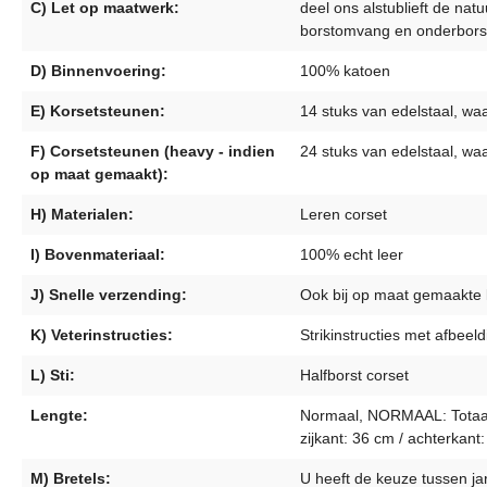
C) Let op maatwerk:
deel ons alstublieft de nat
borstomvang en onderbors
D) Binnenvoering:
100% katoen
E) Korsetsteunen:
14 stuks van edelstaal, wa
F) Corsetsteunen (heavy - indien
24 stuks van edelstaal, wa
op maat gemaakt):
H) Materialen:
Leren corset
I) Bovenmateriaal:
100% echt leer
J) Snelle verzending:
Ook bij op maat gemaakte k
K) Veterinstructies:
Strikinstructies met afbee
L) Sti:
Halfborst corset
Lengte:
Normaal, NORMAAL: Totaal: 
zijkant: 36 cm / achterkant
M) Bretels:
U heeft de keuze tussen jar