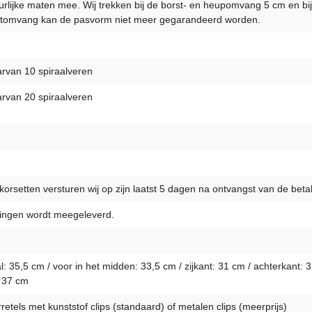
uurlijke maten mee. Wij trekken bij de borst- en heupomvang 5 cm en bij
tomvang kan de pasvorm niet meer gegarandeerd worden.
arvan 10 spiraalveren
arvan 20 spiraalveren
orsetten versturen wij op zijn laatst 5 dagen na ontvangst van de betal
ldingen wordt meegeleverd.
35,5 cm / voor in het midden: 33,5 cm / zijkant: 31 cm / achterkant: 3
: 37 cm
retels met kunststof clips (standaard) of metalen clips (meerprijs)