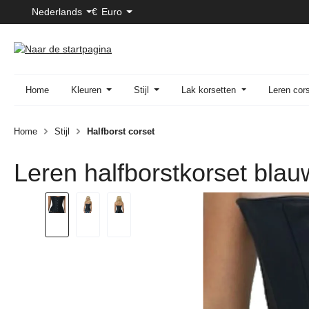
Nederlands
€
Euro
naar de hoofdinhoud
Ga naar de zoekopdracht
Ga naar de hoofdnavigatie
Home
Kleuren
Stijl
Lak korsetten
Leren cor
Home
Stijl
Halfborst corset
Leren halfborstkorset blau
Afbeeldingengalerij overslaan