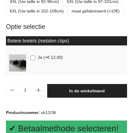
4XL (Uw taille in 92-96cm)
5XL (Uw taille in 97-101cm)
6XL (Uw taille in 102-108cm)
maat gefabriceerd (+10€)
Optie selectie
Betere bretels (metalen clips)
Ja
(
+€ 12,00
)
Producthoeveelheid: Voer de gewenste hoeve
In de winkelmand
Productnummer:
sh12/36
✔ Betaalmethode selecteren!