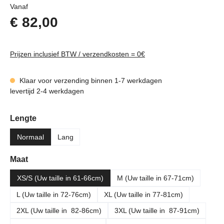
Normale prijs:
Vanaf
€ 82,00
Prijzen inclusief BTW / verzendkosten = 0€
Klaar voor verzending binnen 1-7 werkdagen
levertijd 2-4 werkdagen
Selecteer
Lengte
Normaal
Lang
Selecteer
Maat
XS/S (Uw taille in 61-66cm)
M (Uw taille in 67-71cm)
L (Uw taille in 72-76cm)
XL (Uw taille in 77-81cm)
2XL (Uw taille in 82-86cm)
3XL (Uw taille in 87-91cm)