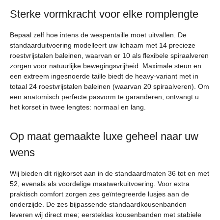
Sterke vormkracht voor elke romplengte
Bepaal zelf hoe intens de wespentaille moet uitvallen. De
standaarduitvoering modelleert uw lichaam met 14 precieze
roestvrijstalen baleinen, waarvan er 10 als flexibele spiraalveren
zorgen voor natuurlijke bewegingsvrijheid. Maximale steun en
een extreem ingesnoerde taille biedt de heavy-variant met in
totaal 24 roestvrijstalen baleinen (waarvan 20 spiraalveren). Om
een anatomisch perfecte pasvorm te garanderen, ontvangt u
het korset in twee lengtes: normaal en lang.
Op maat gemaakte luxe geheel naar uw
wens
Wij bieden dit rijgkorset aan in de standaardmaten 36 tot en met
52, evenals als voordelige maatwerkuitvoering. Voor extra
praktisch comfort zorgen zes geïntegreerde lusjes aan de
onderzijde. De zes bijpassende standaardkousenbanden
leveren wij direct mee; eersteklas kousenbanden met stabiele