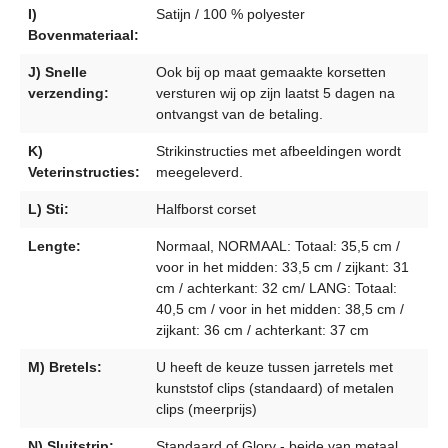
I)
Satijn / 100 % polyester
Bovenmateriaal:
J) Snelle
Ook bij op maat gemaakte korsetten
verzending:
versturen wij op zijn laatst 5 dagen na
ontvangst van de betaling.
K)
Strikinstructies met afbeeldingen wordt
Veterinstructies:
meegeleverd.
L) Sti:
Halfborst corset
Lengte:
Normaal, NORMAAL: Totaal: 35,5 cm /
voor in het midden: 33,5 cm / zijkant: 31
cm / achterkant: 32 cm/ LANG: Totaal:
40,5 cm / voor in het midden: 38,5 cm /
zijkant: 36 cm / achterkant: 37 cm
M) Bretels:
U heeft de keuze tussen jarretels met
kunststof clips (standaard) of metalen
clips (meerprijs)
N) Sluitstrip:
Standaard of Glory - beide van metaal