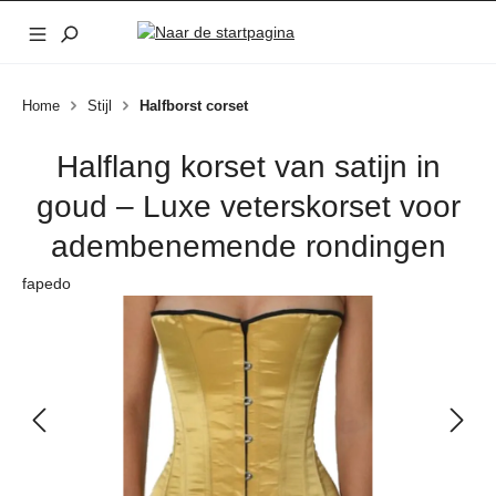
Ga naar de hoofdinhoud
Home
Stijl
Halfborst corset
Halflang korset van satijn in
goud – Luxe veterskorset voor
adembenemende rondingen
fapedo
Afbeeldingengalerij overslaan