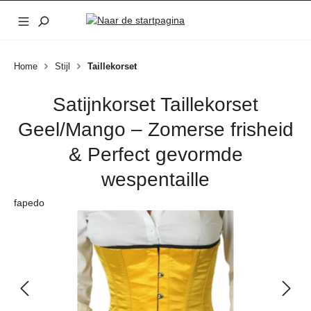
Ga naar de hoofdinhoud
Home
Stijl
Taillekorset
Satijnkorset Taille­korset
Geel/Mango – Zomerse frisheid
& Perfect gevormde
wespentaille
fapedo
Afbeeldingengalerij overslaan