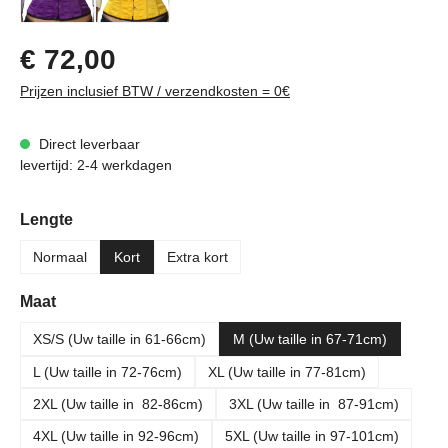
Normale prijs:
€ 72,00
Prijzen inclusief BTW / verzendkosten = 0€
Direct leverbaar
levertijd: 2-4 werkdagen
Selecteer
Lengte
Normaal
Kort
Extra kort
Selecteer
Maat
XS/S (Uw taille in 61-66cm)
M (Uw taille in 67-71cm)
L (Uw taille in 72-76cm)
XL (Uw taille in 77-81cm)
2XL (Uw taille in 82-86cm)
3XL (Uw taille in 87-91cm)
4XL (Uw taille in 92-96cm)
5XL (Uw taille in 97-101cm)