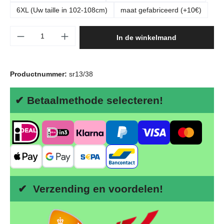
6XL (Uw taille in 102-108cm)
maat gefabriceerd (+10€)
Producthoeveelheid: Voer de gewenste hoeve
In de winkelmand
Productnummer:
sr13/38
✔ Betaalmethode selecteren!
✔ Verzending en voordelen!