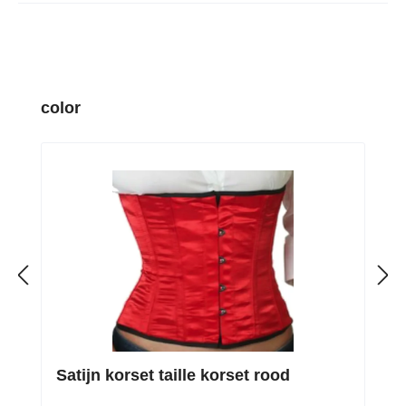
Productgalerij overslaan
color
Satijn korset taille korset rood