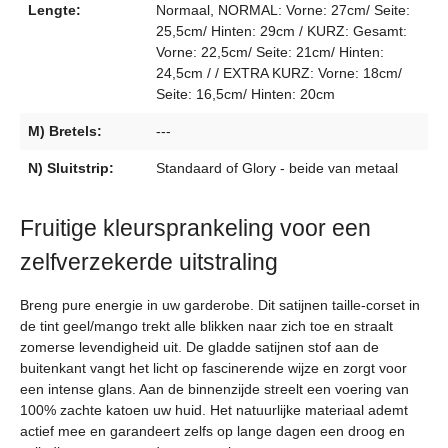
Lengte:
Normaal, NORMAL: Vorne: 27cm/ Seite:
25,5cm/ Hinten: 29cm / KURZ: Gesamt:
Vorne: 22,5cm/ Seite: 21cm/ Hinten:
24,5cm / / EXTRA KURZ: Vorne: 18cm/
Seite: 16,5cm/ Hinten: 20cm
M) Bretels:
---
N) Sluitstrip:
Standaard of Glory - beide van metaal
Fruitige kleursprankeling voor een
zelfverzekerde uitstraling
Breng pure energie in uw garderobe. Dit satijnen taille-corset in
de tint geel/mango trekt alle blikken naar zich toe en straalt
zomerse levendigheid uit. De gladde satijnen stof aan de
buitenkant vangt het licht op fascinerende wijze en zorgt voor
een intense glans. Aan de binnenzijde streelt een voering van
100% zachte katoen uw huid. Het natuurlijke materiaal ademt
actief mee en garandeert zelfs op lange dagen een droog en