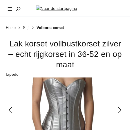
Ga naar de hoofdinhoud
Home
Stijl
Volborst corset
Lak korset vollbustkorset zilver
– echt rijgkorset in 36-52 en op
maat
fapedo
Afbeeldingengalerij overslaan