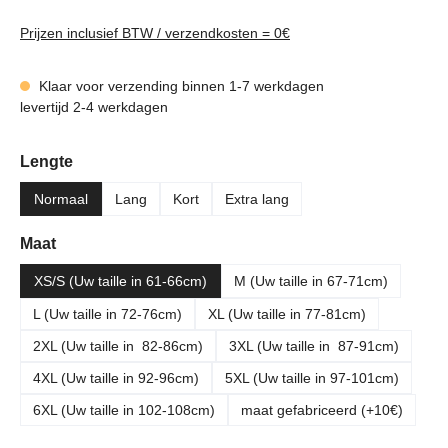
Prijzen inclusief BTW / verzendkosten = 0€
Klaar voor verzending binnen 1-7 werkdagen
levertijd 2-4 werkdagen
Selecteer
Lengte
Normaal
Lang
Kort
Extra lang
Selecteer
Maat
XS/S (Uw taille in 61-66cm)
M (Uw taille in 67-71cm)
L (Uw taille in 72-76cm)
XL (Uw taille in 77-81cm)
2XL (Uw taille in 82-86cm)
3XL (Uw taille in 87-91cm)
4XL (Uw taille in 92-96cm)
5XL (Uw taille in 97-101cm)
6XL (Uw taille in 102-108cm)
maat gefabriceerd (+10€)