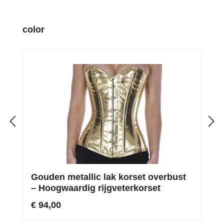
Productgalerij overslaan
color
Gouden metallic lak korset overbust
– Hoogwaardig rijgveterkorset
€ 94,00