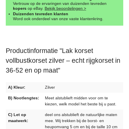
Vertrouw op de ervaringen van duizenden tevreden
kopers
op eBay.
Bekijk beoordelingen >
Duizenden tevreden klanten
Word ook onderdeel van onze vaste klantenkring.
Productinformatie "Lak korset
vollbustkorset zilver – echt rijgkorset in
36-52 en op maat"
A) Kleur:
Zilver
B) Nootlengtes:
Meet alstublieft midden voor om te
kiezen, welk model het beste bij u past.
C) Let op
deel ons alstublieft de natuurlijke maten
maatwerk:
mee. Wij trekken bij de borst- en
heupomvang 5 cm en bij de taille 10 cm