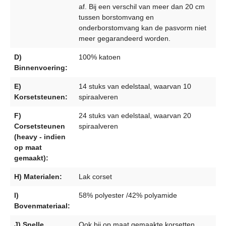
af. Bij een verschil van meer dan 20 cm
tussen borstomvang en
onderborstomvang kan de pasvorm niet
meer gegarandeerd worden.
D)
100% katoen
Binnenvoering:
E)
14 stuks van edelstaal, waarvan 10
Korsetsteunen:
spiraalveren
F)
24 stuks van edelstaal, waarvan 20
Corsetsteunen
spiraalveren
(heavy - indien
op maat
gemaakt):
H) Materialen:
Lak corset
I)
58% polyester /42% polyamide
Bovenmateriaal:
J) Snelle
Ook bij op maat gemaakte korsetten