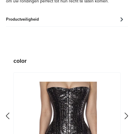
om uw rondingen perfect tot hun recht te laten komen.
Productveiligheid
Productgalerij overslaan
color