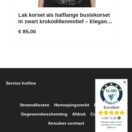
Lak korset als halflange bustekorset
in zwart krokodillenmotief – Elegante
taillevormer op maat
€ 85,00
✕
Service hotline
Verzendkosten
Herroepingsrecht
Retour
Gegevensbescherming
Afdruk
Contact
Annuleer contract