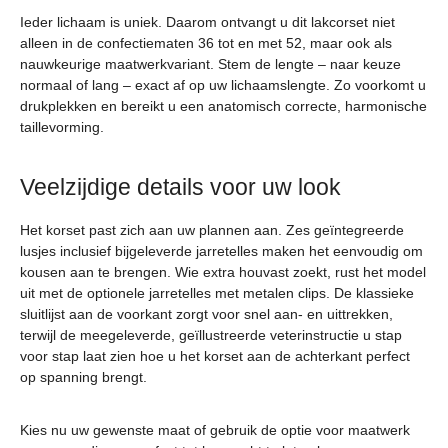
Ieder lichaam is uniek. Daarom ontvangt u dit lakcorset niet
alleen in de confectiematen 36 tot en met 52, maar ook als
nauwkeurige maatwerkvariant. Stem de lengte – naar keuze
normaal of lang – exact af op uw lichaamslengte. Zo voorkomt u
drukplekken en bereikt u een anatomisch correcte, harmonische
taillevorming.
Veelzijdige details voor uw look
Het korset past zich aan uw plannen aan. Zes geïntegreerde
lusjes inclusief bijgeleverde jarretelles maken het eenvoudig om
kousen aan te brengen. Wie extra houvast zoekt, rust het model
uit met de optionele jarretelles met metalen clips. De klassieke
sluitlijst aan de voorkant zorgt voor snel aan- en uittrekken,
terwijl de meegeleverde, geïllustreerde veterinstructie u stap
voor stap laat zien hoe u het korset aan de achterkant perfect
op spanning brengt.
Kies nu uw gewenste maat of gebruik de optie voor maatwerk