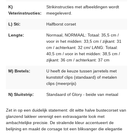
K)
Strikinstructies met afbeeldingen wordt
Veterinstructies:
meegeleverd.
L) Sti:
Halfborst corset
Lengte:
Normaal, NORMAAL: Totaal: 35,5 cm /
voor in het midden: 33,5 cm / zijkant: 31
cm / achterkant: 32 cm/ LANG: Totaal:
40,5 cm / voor in het midden: 38,5 cm /
zijkant: 36 cm / achterkant: 37 cm
M) Bretels:
U heeft de keuze tussen jarretels met
kunststof clips (standaard) of metalen
clips (meerprijs)
N) Sluitstrip:
Standaard of Glory - beide van metaal
Zet in op een duidelijk statement: dit witte halve bustecorset van
glanzend lakleer verenigt een extravagante look met
ambachtelijke precisie. De stralende kleur accentueert de
belijning en maakt de corsage tot een blikvanger die elegantie