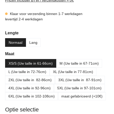
Prijzen inclusief BTW / verzendkosten = 0€
Klaar voor verzending binnen 1-7 werkdagen
levertijd 2-4 werkdagen
Selecteer
Lengte
Normaal
Lang
Selecteer
Maat
XS/S (Uw taille in 61-66cm)
M (Uw taille in 67-71cm)
L (Uw taille in 72-76cm)
XL (Uw taille in 77-81cm)
2XL (Uw taille in 82-86cm)
3XL (Uw taille in 87-91cm)
4XL (Uw taille in 92-96cm)
5XL (Uw taille in 97-101cm)
6XL (Uw taille in 102-108cm)
maat gefabriceerd (+10€)
Optie selectie