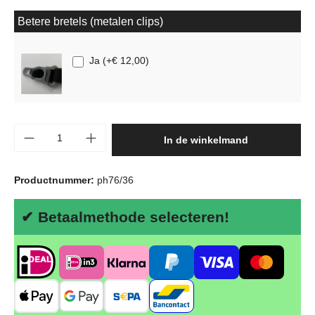
Betere bretels (metalen clips)
Ja
(
+€ 12,00
)
Producthoeveelheid: Voer de gewenste hoeve
In de winkelmand
Productnummer:
ph76/36
✔ Betaalmethode selecteren!