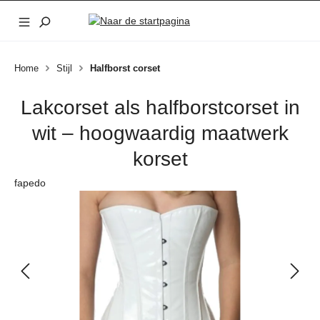
Ga naar de hoofdinhoud
Home
Stijl
Halfborst corset
Lakcorset als halfborstcorset in
wit – hoogwaardig maatwerk
korset
fapedo
Afbeeldingengalerij overslaan