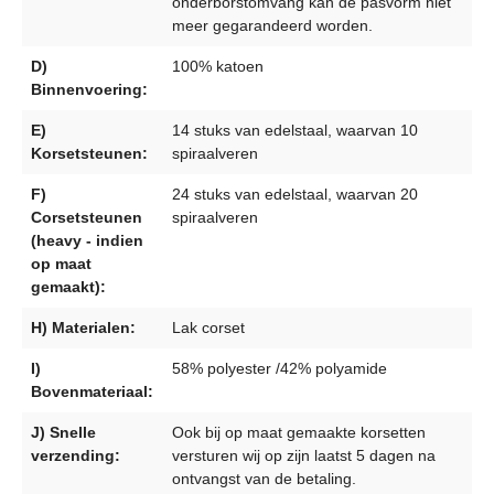
onderborstomvang kan de pasvorm niet
meer gegarandeerd worden.
D)
100% katoen
Binnenvoering:
E)
14 stuks van edelstaal, waarvan 10
Korsetsteunen:
spiraalveren
F)
24 stuks van edelstaal, waarvan 20
Corsetsteunen
spiraalveren
(heavy - indien
op maat
gemaakt):
H) Materialen:
Lak corset
I)
58% polyester /42% polyamide
Bovenmateriaal:
J) Snelle
Ook bij op maat gemaakte korsetten
verzending:
versturen wij op zijn laatst 5 dagen na
ontvangst van de betaling.