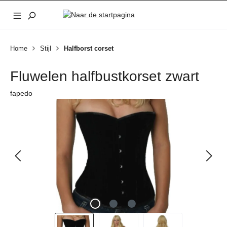
Ga naar de hoofdinhoud
Home
Stijl
Halfborst corset
Fluwelen halfbustkorset zwart
fapedo
Afbeeldingengalerij overslaan