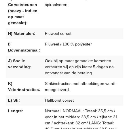
Corsetsteunen
spiraalveren
(heavy - indien
op maat
gemaakt):
H) Materialen:
Fluweel corset
I)
Fluweel / 100 % polyester
Bovenmateriaal:
J) Snelle
Ook bij op maat gemaakte korsetten
verzending:
versturen wij op zijn laatst 5 dagen na
ontvangst van de betaling.
K)
Strikinstructies met afbeeldingen wordt
Veterinstructies:
meegeleverd.
L) Sti:
Halfborst corset
Lengte:
Normaal, NORMAAL: Totaal: 35,5 cm /
voor in het midden: 33,5 cm / zijkant: 31
cm / achterkant: 32 cm/ LANG: Totaal:
40,5 cm / voor in het midden: 38,5 cm /