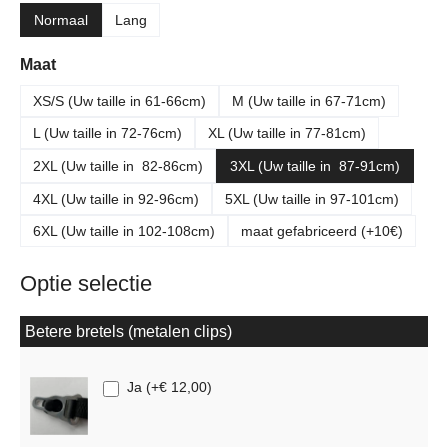
Normaal
Lang
Selecteer
Maat
XS/S (Uw taille in 61-66cm)
M (Uw taille in 67-71cm)
L (Uw taille in 72-76cm)
XL (Uw taille in 77-81cm)
2XL (Uw taille in 82-86cm)
3XL (Uw taille in 87-91cm)
4XL (Uw taille in 92-96cm)
5XL (Uw taille in 97-101cm)
6XL (Uw taille in 102-108cm)
maat gefabriceerd (+10€)
Optie selectie
Betere bretels (metalen clips)
Ja
(
+€ 12,00
)