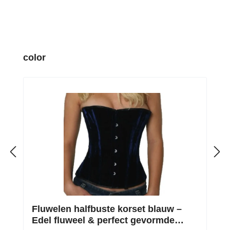
Productgalerij overslaan
color
Fluwelen halfbuste korset blauw –
Edel fluweel & perfect gevormde