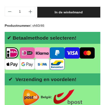
Producthoeveelheid: Voer de gewenste hoeve
In de winkelmand
Productnummer:
vh60/46
✔ Betaalmethode selecteren!
✔ Verzending en voordelen!
België: