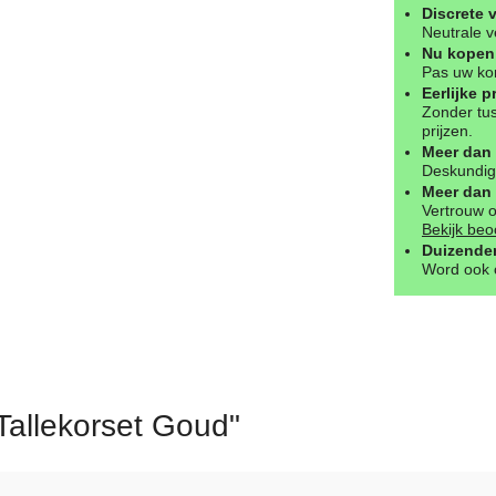
Discrete 
Neutrale v
Nu kopen 
Pas uw kor
Eerlijke p
Zonder tus
prijzen.
Meer dan 
Deskundig 
Meer dan 
Vertrouw 
Bekijk beo
Duizenden
Word ook o
Tallekorset Goud"