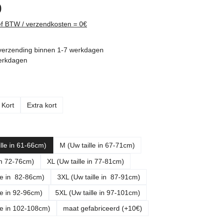
0
ief BTW / verzendkosten = 0€
verzending binnen 1-7 werkdagen
werkdagen
Kort
Extra kort
lle in 61-66cm)
M (Uw taille in 67-71cm)
 in 72-76cm)
XL (Uw taille in 77-81cm)
le in 82-86cm)
3XL (Uw taille in 87-91cm)
le in 92-96cm)
5XL (Uw taille in 97-101cm)
le in 102-108cm)
maat gefabriceerd (+10€)