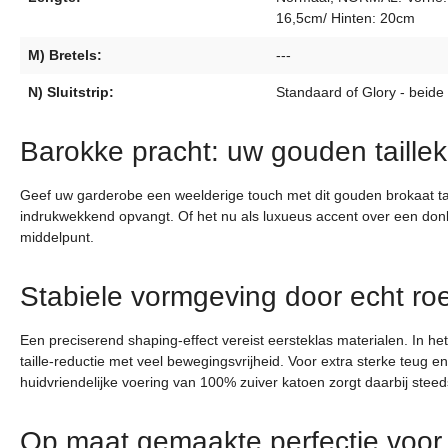
16,5cm/ Hinten: 20cm
M) Bretels:
---
N) Sluitstrip:
Standaard of Glory - beide
Barokke pracht: uw gouden taillek
Geef uw garderobe een weelderige touch met dit gouden brokaat taill
indrukwekkend opvangt. Of het nu als luxueus accent over een donkere
middelpunt.
Stabiele vormgeving door echt roes
Een preciserend shaping-effect vereist eersteklas materialen. In het
taille-reductie met veel bewegingsvrijheid. Voor extra sterke teug e
huidvriendelijke voering van 100% zuiver katoen zorgt daarbij ste
Op maat gemaakte perfectie voor 