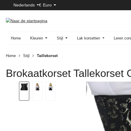
Nederlands
€
Euro
naar de hoofdinhoud
Ga naar de zoekopdracht
Ga naar de hoofdnavigatie
Home
Kleuren
Stijl
Lak korsetten
Leren cor
Home
Stijl
Taillekorset
Brokaatkorset Tallekorset
Afbeeldingengalerij overslaan