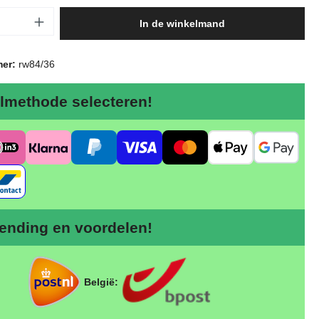
oeveelheid: Voer de gewenste hoeveelheid 
In de winkelmand
mer:
rw84/36
lmethode selecteren!
nding en voordelen!
België: