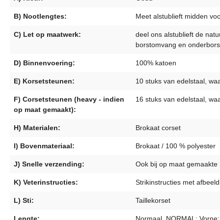
B) Nootlengtes:
Meet alstublieft midden voo
C) Let op maatwerk:
deel ons alstublieft de nat
borstomvang en onderbors
D) Binnenvoering:
100% katoen
E) Korsetsteunen:
10 stuks van edelstaal, wa
F) Corsetsteunen (heavy - indien
16 stuks van edelstaal, wa
op maat gemaakt):
H) Materialen:
Brokaat corset
I) Bovenmateriaal:
Brokaat / 100 % polyester
J) Snelle verzending:
Ook bij op maat gemaakte k
K) Veterinstructies:
Strikinstructies met afbee
L) Sti:
Taillekorset
Lengte:
Normaal, NORMAL: Vorne: 2