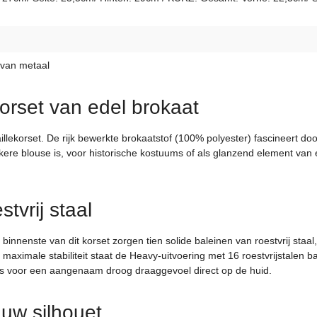
 van metaal
orset van edel brokaat
ekorset. De rijk bewerkte brokaatstof (100% polyester) fascineert door 
 blouse is, voor historische kostuums of als glanzend element van extrav
tvrij staal
 binnenste van dit korset zorgen tien solide baleinen van roestvrij sta
n maximale stabiliteit staat de Heavy-uitvoering met 16 roestvrijstalen 
eds voor een aangenaam droog draaggevoel direct op de huid.
uw silhouet