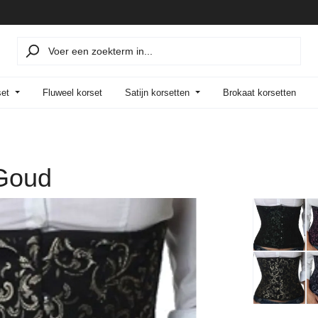
set
Fluweel korset
Satijn korsetten
Brokaat korsetten
 Goud