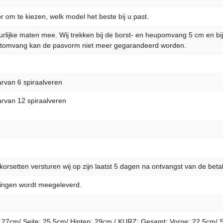
r om te kiezen, welk model het beste bij u past.
uurlijke maten mee. Wij trekken bij de borst- en heupomvang 5 cm en bij
tomvang kan de pasvorm niet meer gegarandeerd worden.
arvan 6 spiraalveren
arvan 12 spiraalveren
orsetten versturen wij op zijn laatst 5 dagen na ontvangst van de betal
ldingen wordt meegeleverd.
7cm/ Seite: 25,5cm/ Hinten: 29cm / KURZ: Gesamt: Vorne: 22,5cm/ Se