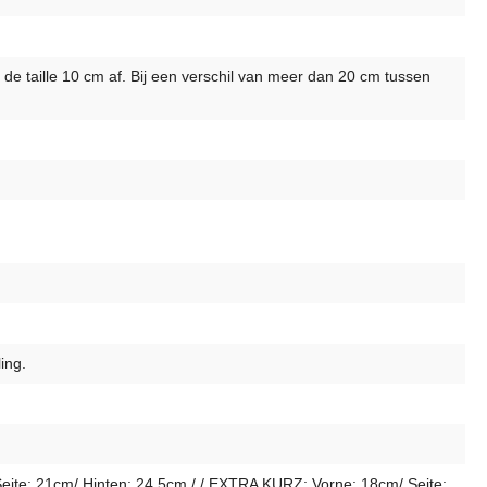
 de taille 10 cm af. Bij een verschil van meer dan 20 cm tussen
ing.
ite: 21cm/ Hinten: 24,5cm / / EXTRA KURZ: Vorne: 18cm/ Seite: