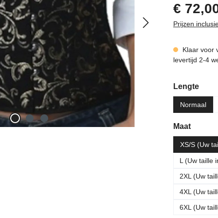
Normale prijs:
€ 72,0
Prijzen inclus
Klaar voor 
levertijd 2-4 
Selecteer
Lengte
Normaal
Selecteer
Maat
XS/S (Uw tai
L (Uw taille
2XL (Uw tail
4XL (Uw tail
6XL (Uw tail