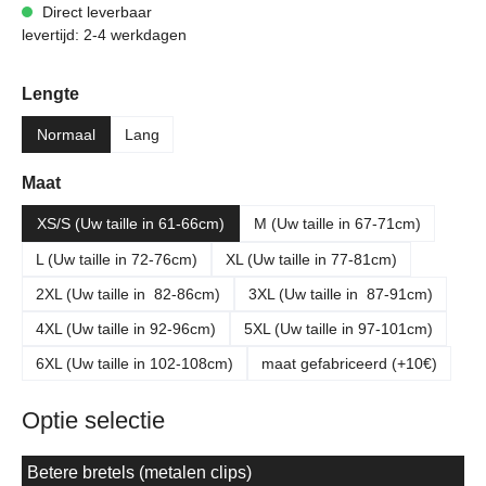
Direct leverbaar
levertijd: 2-4 werkdagen
Selecteer
Lengte
Normaal
Lang
Selecteer
Maat
XS/S (Uw taille in 61-66cm)
M (Uw taille in 67-71cm)
L (Uw taille in 72-76cm)
XL (Uw taille in 77-81cm)
2XL (Uw taille in 82-86cm)
3XL (Uw taille in 87-91cm)
4XL (Uw taille in 92-96cm)
5XL (Uw taille in 97-101cm)
6XL (Uw taille in 102-108cm)
maat gefabriceerd (+10€)
Optie selectie
Betere bretels (metalen clips)