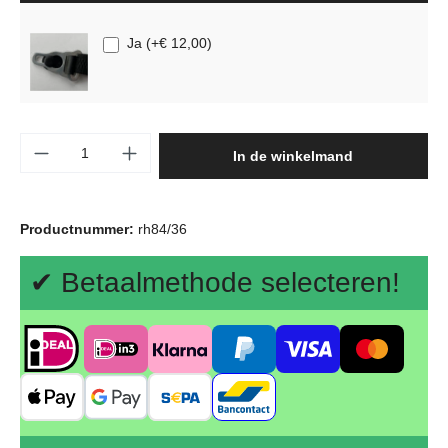
Ja
(
+€ 12,00
)
Producthoeveelheid: Voer de gewenste hoeve
In de winkelmand
Productnummer:
rh84/36
✔ Betaalmethode selecteren!