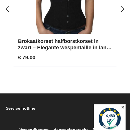
Brokaatkorset halfborstkorset in
zwart – Elegante wespentaille in lang
en normaal
€ 79,00
✕
Service hotline
Verzendkosten
Herroepingsrecht
Retour