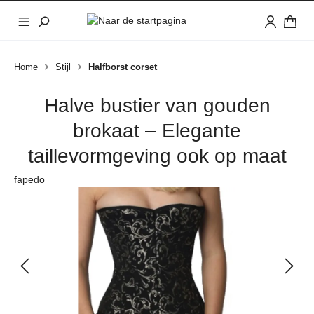
Ga naar de hoofdinhoud
Home
Stijl
Halfborst corset
Halve bustier van gouden
brokaat – Elegante
taillevormgeving ook op maat
fapedo
Afbeeldingengalerij overslaan