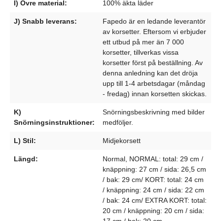
I) Övre material:
100% äkta läder
J) Snabb leverans:
Fapedo är en ledande leverantör
av korsetter. Eftersom vi erbjuder
ett utbud på mer än 7 000
korsetter, tillverkas vissa
korsetter först på beställning. Av
denna anledning kan det dröja
upp till 1-4 arbetsdagar (måndag
- fredag) innan korsetten skickas.
K)
Snörningsbeskrivning med bilder
Snörningsinstruktioner:
medföljer.
L) Stil:
Midjekorsett
Längd:
Normal, NORMAL: total: 29 cm /
knäppning: 27 cm / sida: 26,5 cm
/ bak: 29 cm/ KORT: total: 24 cm
/ knäppning: 24 cm / sida: 22 cm
/ bak: 24 cm/ EXTRA KORT: total:
20 cm / knäppning: 20 cm / sida: