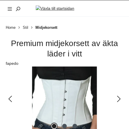
Hoppa till huvudinnehåll
Home
Stil
Midjekorsett
Premium midjekorsett av äkta
läder i vitt
fapedo
Hoppa över bildgalleri