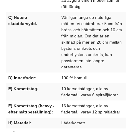
att avgöra vilken modell som är
rätt för dig.
C) Notera
Vänligen ange de naturliga
skräddarsydd:
måtten. Vi subtraherar 5 cm från
bröst- och höftmåtten och 10 cm
från midjan. Om det är en
skillnad på mer än 20 cm mellan
bystens omkrets och
underbystens omkrets, kan
passformen inte längre
garanteras.
D) Innerfoder:
100 % bomull
E) Korsettstag:
10 korsettstänger, alla av
fjäderstål, varav 6 spiralfjädrar
F) Korsettstag (heavy -
16 korsettstänger, alla av
efter måttbeställning):
fjäderstål, varav 12 spiralfjädrar
H) Material:
Läderkorsett