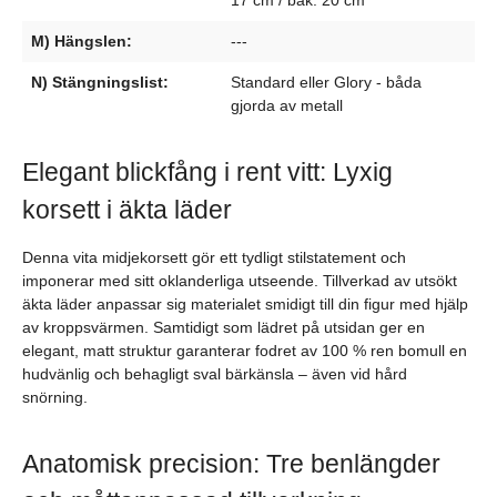
17 cm / bak: 20 cm
M) Hängslen:
---
N) Stängningslist:
Standard eller Glory - båda
gjorda av metall
Elegant blickfång i rent vitt: Lyxig
korsett i äkta läder
Denna vita midjekorsett gör ett tydligt stilstatement och
imponerar med sitt oklanderliga utseende. Tillverkad av utsökt
äkta läder anpassar sig materialet smidigt till din figur med hjälp
av kroppsvärmen. Samtidigt som lädret på utsidan ger en
elegant, matt struktur garanterar fodret av 100 % ren bomull en
hudvänlig och behagligt sval bärkänsla – även vid hård
snörning.
Anatomisk precision: Tre benlängder