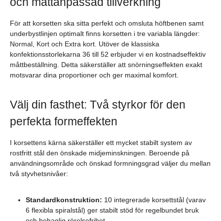
och måttanpassad tillverkning
För att korsetten ska sitta perfekt och omsluta höftbenen samt
underbystlinjen optimalt finns korsetten i tre variabla längder:
Normal, Kort och Extra kort. Utöver de klassiska
konfektionsstorlekarna 36 till 52 erbjuder vi en kostnadseffektiv
måttbeställning. Detta säkerställer att snörningseffekten exakt
motsvarar dina proportioner och ger maximal komfort.
Välj din fasthet: Två styrkor för den
perfekta formeffekten
I korsettens kärna säkerställer ett mycket stabilt system av
rostfritt stål den önskade midjeminskningen. Beroende på
användningsområde och önskad formningsgrad väljer du mellan
två styvhetsnivåer:
Standardkonstruktion:
10 integrerade korsettstål (varav
6 flexibla spiralstål) ger stabilt stöd för regelbundet bruk
och behaglig rörelsefrihet.