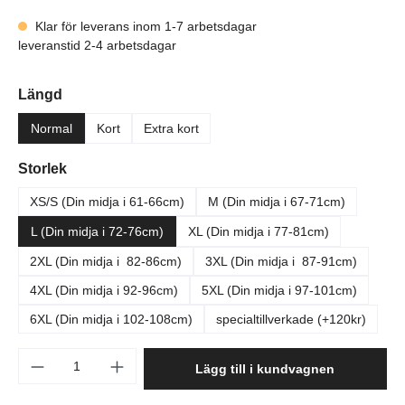
Klar för leverans inom 1-7 arbetsdagar
leveranstid 2-4 arbetsdagar
Välj
Längd
Normal
Kort
Extra kort
Välj
Storlek
XS/S (Din midja i 61-66cm)
M (Din midja i 67-71cm)
L (Din midja i 72-76cm)
XL (Din midja i 77-81cm)
2XL (Din midja i 82-86cm)
3XL (Din midja i 87-91cm)
4XL (Din midja i 92-96cm)
5XL (Din midja i 97-101cm)
6XL (Din midja i 102-108cm)
specialtillverkade (+120kr)
Produktkvantitet: Ange önskat belopp eller a
Lägg till i kundvagnen