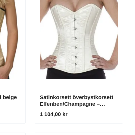
i beige
Satinkorsett överbystkorsett
Elfenben/Champagne –
Klassisk elegans för den
1 104,00 kr
perfekta framtoningen