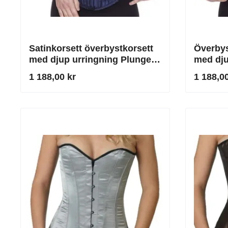
Satinkorsett överbystkorsett
Överbyst
med djup urringning Plunge
med dju
mörkblå
1 188,00 kr
1 188,00