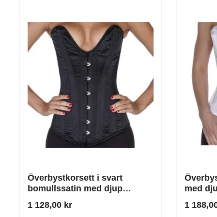
Överbystkorsett i svart
Överbyst
bomullssatin med djup
med dju
plunge-urringning
1 128,00 kr
1 188,00