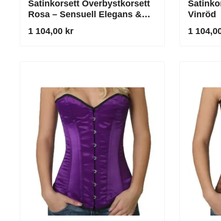
Satinkorsett Överbystkorsett
Satinko
Rosa – Sensuell Elegans &
Vinröd
Hänförande Dekolletage
1 104,00 kr
1 104,00