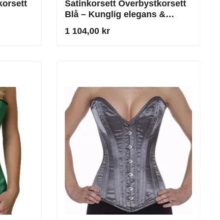
korsett
Satinkorsett Överbystkorsett
Blå – Kunglig elegans &
Hänförande konturer
1 104,00 kr