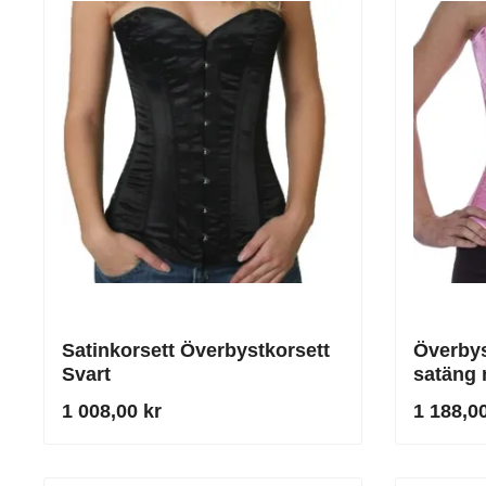
Satinkorsett Överbystkorsett
Överbys
Svart
satäng 
urringn
1 008,00 kr
1 188,00