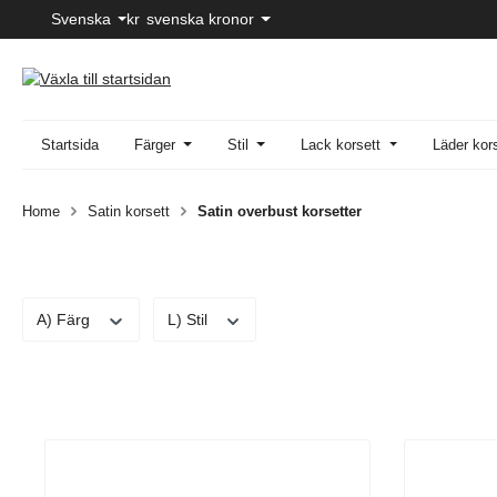
Svenska
kr
svenska kronor
pa till huvudinnehåll
Hoppa till sökning
Hoppa till huvudnavigering
Startsida
Färger
Stil
Lack korsett
Läder kor
Home
Satin korsett
Satin overbust korsetter
A) Färg
L) Stil