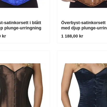
-satinkorsett i blått
Överbyst-satinkorsett 
p plunge-urringning
med djup plunge-urri
 kr
1 188,00 kr