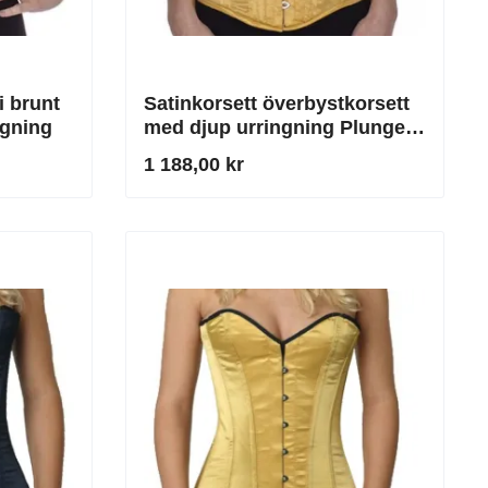
i brunt
Satinkorsett överbystkorsett
ngning
med djup urringning Plunge
guld
1 188,00 kr