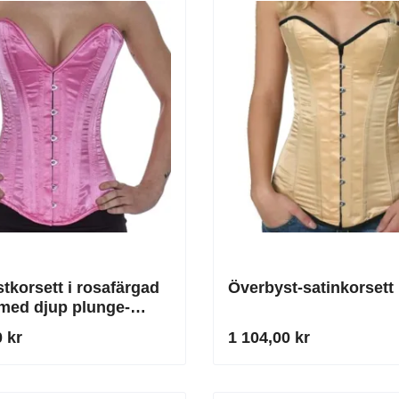
tkorsett i rosafärgad
Överbyst-satinkorsett 
med djup plunge-
ing
 kr
1 104,00 kr