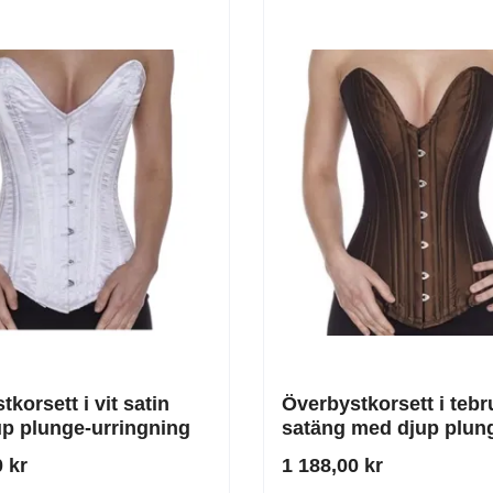
korsett i vit satin
Överbystkorsett i tebr
p plunge-urringning
satäng med djup plun
urringning
 kr
1 188,00 kr