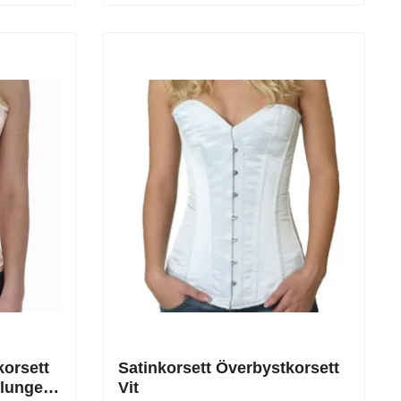
korsett
Satinkorsett Överbystkorsett
Plunge
Vit