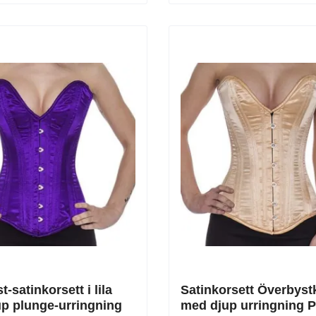
-satinkorsett i lila
Satinkorsett Överbyst
p plunge-urringning
med djup urringning 