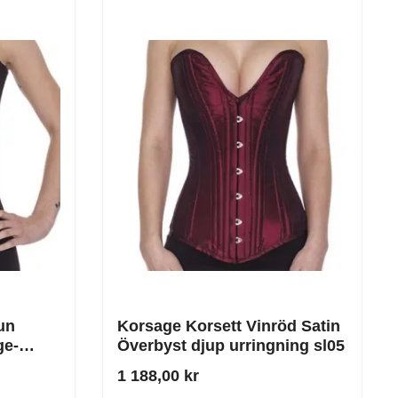
un
Korsage Korsett Vinröd Satin
ge-
Överbyst djup urringning sl05
1 188,00 kr