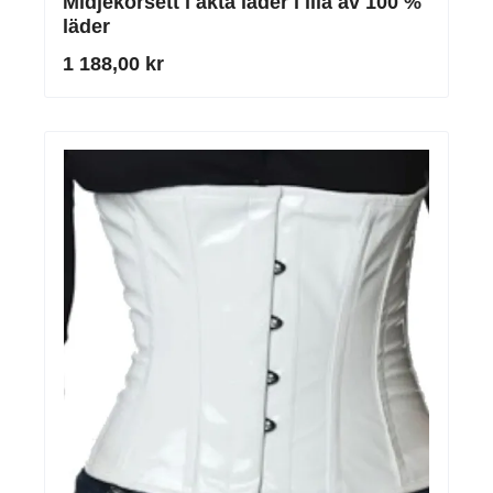
Midjekorsett i äkta läder i lila av 100 %
läder
1 188,00 kr