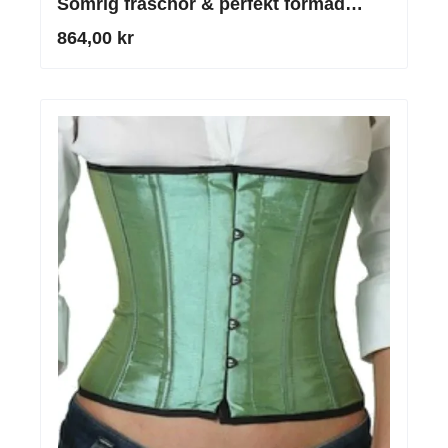
Somrig fräschör & perfekt formad
getingmidja
864,00 kr