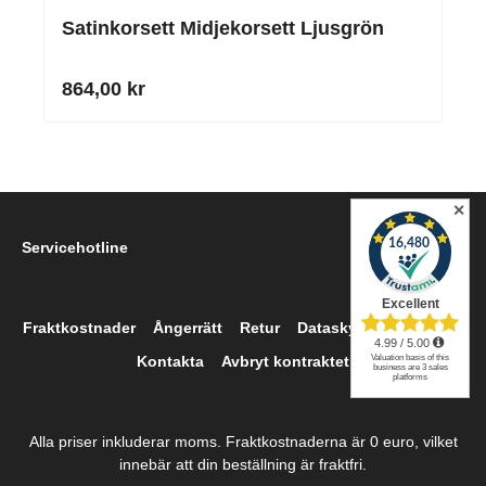
Satinkorsett Midjekorsett Ljusgrön
864,00 kr
✕
Servicehotline
Fraktkostnader
Ångerrätt
Retur
Dataskydd
Imprint
Kontakta
Avbryt kontraktet
Alla priser inkluderar moms. Fraktkostnaderna är 0 euro, vilket
innebär att din beställning är fraktfri.