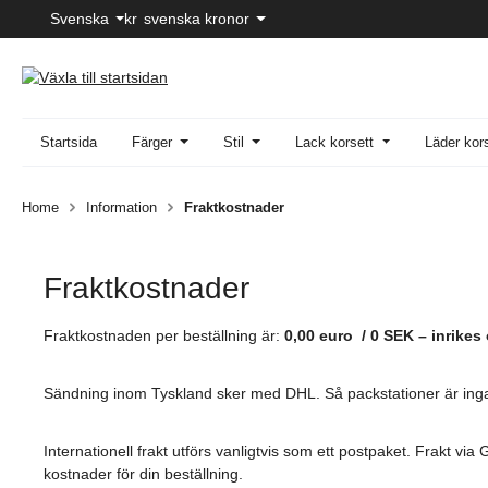
Svenska
kr
svenska kronor
pa till huvudinnehåll
Hoppa till sökning
Hoppa till huvudnavigering
Startsida
Färger
Stil
Lack korsett
Läder kor
Home
Information
Fraktkostnader
Fraktkostnader
Fraktkostnaden per beställning är:
0,00 euro / 0 SEK – inrikes 
Sändning inom Tyskland sker med DHL. Så packstationer är ing
Internationell frakt utförs vanligtvis som ett postpaket. Frakt vi
kostnader för din beställning.