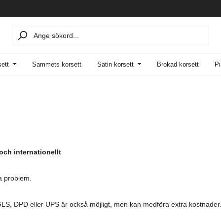
sett
Sammets korsett
Satin korsett
Brokad korsett
Pi
och internationellt
a problem.
a GLS, DPD eller UPS är också möjligt, men kan medföra extra kostnader. 