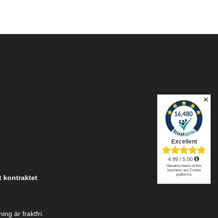
✕
t kontraktet
ng är fraktfri.