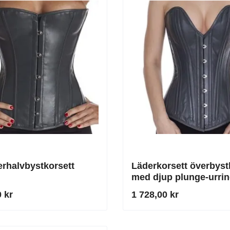
erhalvbystkorsett
Läderkorsett överbyst
med djup plunge-urrin
grått
 kr
1 728,00 kr