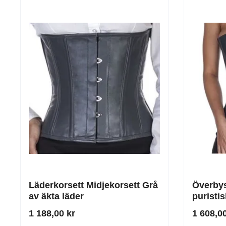
Läderkorsett Midjekorsett Grå
Överbyst
av äkta läder
puristi
komprom
1 188,00 kr
1 608,00
äkta läd