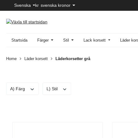
Svenska
kr
svenska kronor
pa till huvudinnehåll
Hoppa till sökning
Hoppa till huvudnavigering
Startsida
Färger
Stil
Lack korsett
Läder kor
Home
Läder korsett
Läderkorsetter grå
A) Färg
L) Stil