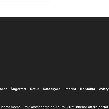
ader
Ångerrätt
Retur
Dataskydd
Imprint
Kontakta
Avbry
kluderar moms. Fraktkostnaderna är 0 euro, vilket innebär att din beställni