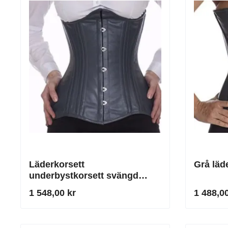
Läderkorsett
Grå läd
underbystkorsett svängd
upptill grå
1 548,00 kr
1 488,00