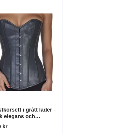
korsett i grått läder –
sk elegans och
isslös stadga av
 kr
er