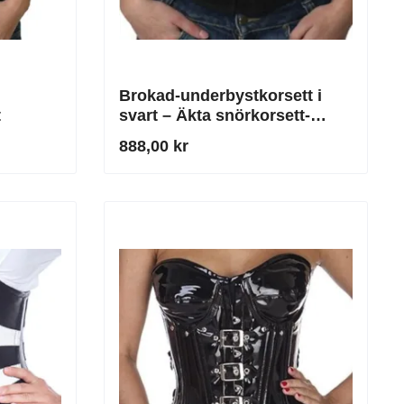
Brokad-underbystkorsett i
t
svart – Äkta snörkorsett-
korsett för midjereduktion
888,00 kr