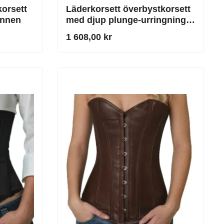
korsett
Läderkorsett överbystkorsett
ännen
med djup plunge-urringning i
svart
1 608,00 kr