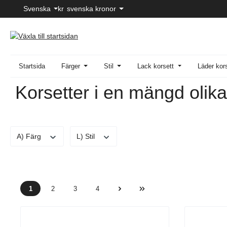
Svenska
kr
svenska kronor
pa till huvudinnehåll
Hoppa till sökning
Hoppa till huvudnavigering
Startsida
Färger
Stil
Lack korsett
Läder kor
Korsetter i en mängd olika 
A) Färg
L) Stil
1
2
3
4
Sida
Sida
Sida
Sida