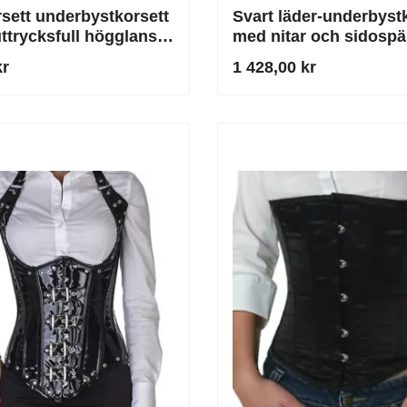
sett underbystkorsett
Svart läder-underbyst
uttrycksfull högglans &
med nitar och sidosp
 midjeformning
kr
1 428,00 kr