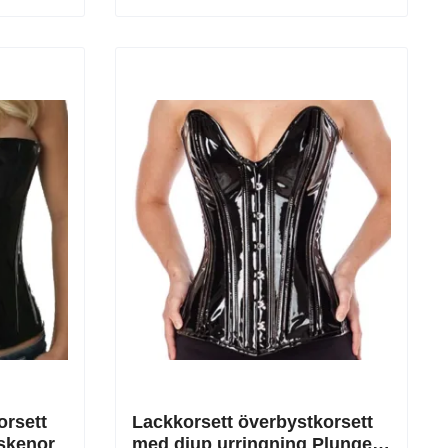
orsett
Lackkorsett överbystkorsett
lskenor
med djup urringning Plunge