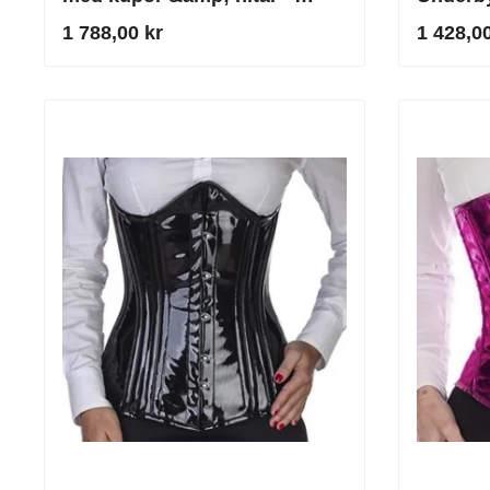
svart
Haltern
1 788,00 kr
1 428,00