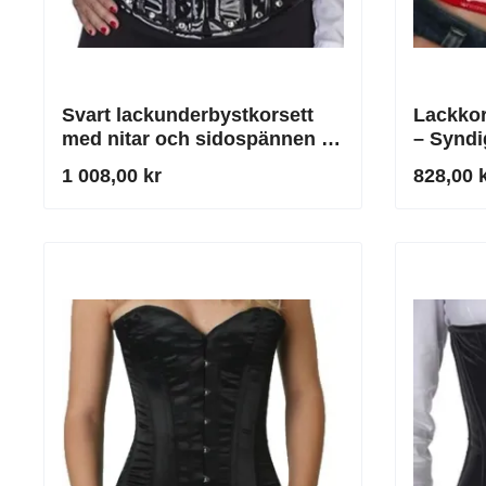
Svart lackunderbystkorsett
Lackkor
med nitar och sidospännen –
– Syndi
Köp svart lackkorsett online
Silhuett
1 008,00 kr
828,00 