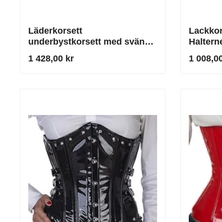
Läderkorsett
Lackkor
underbystkorsett med svängd
Haltern
överkant svart
1 428,00 kr
1 008,00