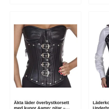
Äkta läder överbystkorsett
Läderko
med kupor &amp; nitar –
Underby