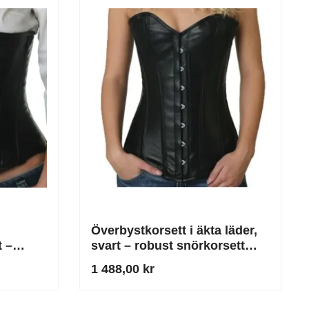
Överbystkorsett i äkta läder,
t –
svart – robust snörkorsett
r
med rostfria stålskenor
1 488,00 kr