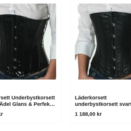
sett Underbystkorsett
Läderkorsett
 Ädel Glans & Perfekt
underbystkorsett svar
snörkorsett i äkta läde
kr
1 188,00 kr