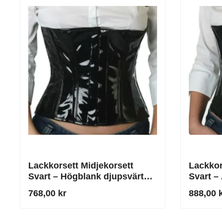
Lackkorsett Midjekorsett
Lackkor
Svart – Högblank djupsvärta
Svart –
för maximal midjereduktion
Silhuett
768,00 kr
888,00 