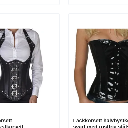
rsett
Lackkorsett halvbystk
stkorsett
svart med rostfria stå