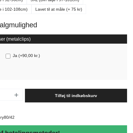
je i 102-108cm)
Lavet til at måle (+ 75 kr)
valgmulighed
er (metalclips)
Ja
(
+90,00 kr.
)
ængde: Indtast det ønskede beløb, eller b
Tilføj til indkøbskurv
:
ry80/42
af betalingsmetoder!