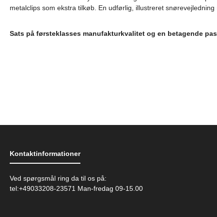
metalclips som ekstra tilkøb. En udførlig, illustreret snørevejledni
Sats på førsteklasses manufakturkvalitet og en betagende pasf
Kontaktinformationer
Ved spørgsmål ring da til os på:
tel:+49033208-23571 Man-fredag 09-15.00