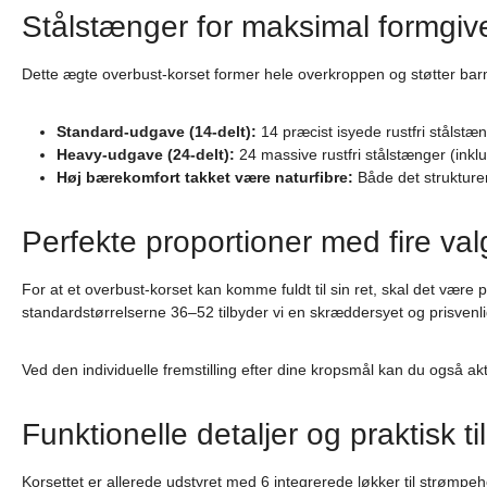
Stålstænger for maksimal formgive
Dette ægte overbust-korset former hele overkroppen og støtter barme
Standard-udgave (14-delt):
14 præcist isyede rustfri stålstæ
Heavy-udgave (24-delt):
24 massive rustfri stålstænger (inklu
Høj bærekomfort takket være naturfibre:
Både det strukturer
Perfekte proportioner med fire va
For at et overbust-korset kan komme fuldt til sin ret, skal det være
standardstørrelserne 36–52 tilbyder vi en skræddersyet og prisvenlig m
Ved den individuelle fremstilling efter dine kropsmål kan du også akt
Funktionelle detaljer og praktisk t
Korsettet er allerede udstyret med 6 integrerede løkker til strømpeh