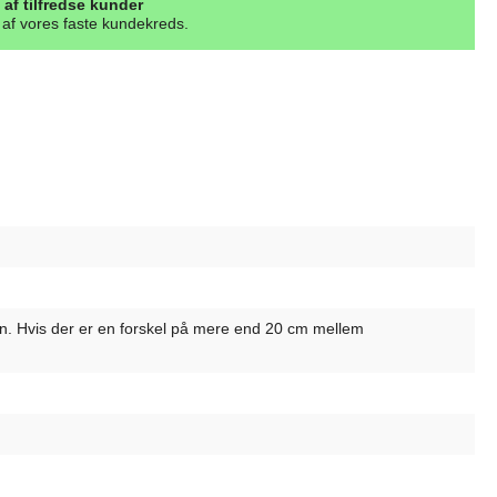
 af tilfredse kunder
l af vores faste kundekreds.
ljen. Hvis der er en forskel på mere end 20 cm mellem