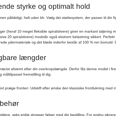
nde styrke og optimalt hold
n pålideligt, helt uden bh. Vælg det støttesystem, der passer til din f
nger (heraf 10 meget fleksible spiralstivere) giver en markant taljerin
sive 20 spiralstivere) modstår også ekstrem belastning sikkert. Perfekt e
ede ydermateriale og det bløde inderfor består af 100 % ren bomuld. D
lgbare længder
 præcist afstemt efter din overkropslængde. Derfor fås denne model i fi
åltilpasset fremstilling til dig.
ivt præge fronten: Udskift efter ønske den klassiske frontlukning med ma
ilbehør
oldere, seks enkle stropper følger med din bestilling. For endnu sikrer