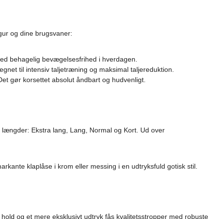
igur og dine brugsvaner:
g med behagelig bevægelsesfrihed i hverdagen.
gnet til intensiv taljetræning og maksimal taljereduktion.
et gør korsettet absolut åndbart og hudvenligt.
re længder: Ekstra lang, Lang, Normal og Kort. Ud over
rkante klaplåse i krom eller messing i en udtryksfuld gotisk stil.
e hold og et mere eksklusivt udtryk fås kvalitetsstropper med robuste