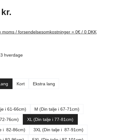
pris:
kr.
ive moms / forsendelsesomkostninger = 0€ / 0 DKK
1-3 hverdage
Lang
Kort
Ekstra lang
lje i 61-66cm)
M (Din talje i 67-71cm)
i 72-76cm)
XL (Din talje i 77-81cm)
je i 82-86cm)
3XL (Din talje i 87-91cm)
je i 92-96cm)
5XL (Din talje i 97-101cm)