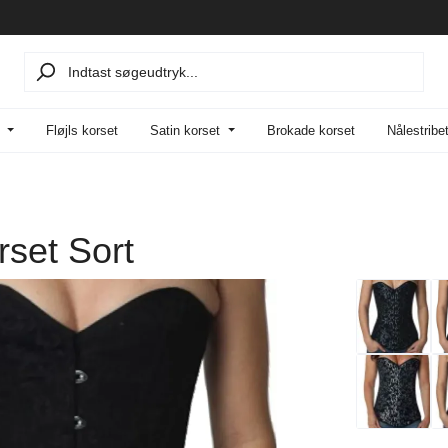
Fløjls korset
Satin korset
Brokade korset
Nålestribe
set Sort