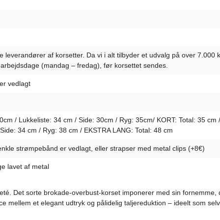
leverandører af korsetter. Da vi i alt tilbyder et udvalg på over 7.000 k
4 arbejdsdage (mandag – fredag), før korsettet sendes.
 er vedlagt
m / Lukkeliste: 34 cm / Side: 30cm / Ryg: 35cm/ KORT: Total: 35 cm / 
/ Side: 34 cm / Ryg: 38 cm / EKSTRA LANG: Total: 48 cm
enkle strømpebånd er vedlagt, eller strapser med metal clips (+8€)
e lavet af metal
kolleté. Det sorte brokade-overbust-korset imponerer med sin fornemme, 
ance mellem et elegant udtryk og pålidelig taljereduktion – ideelt som selv