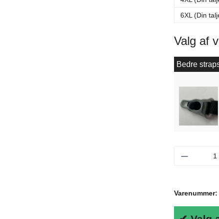
6XL (Din tal
Valg af 
Bedre straps
Produktm
Varenummer
✔ Valg 