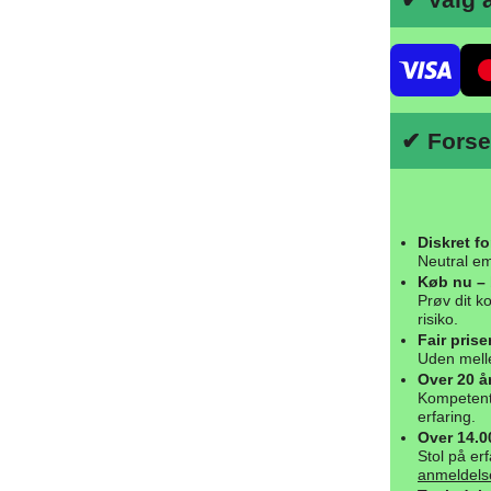
✔ Forse
Diskret f
Neutral em
Køb nu – 
Prøv dit ko
risiko.
Fair prise
Uden melle
Over 20 år
Kompetent 
erfaring.
Over 14.
Stol på erf
anmeldels