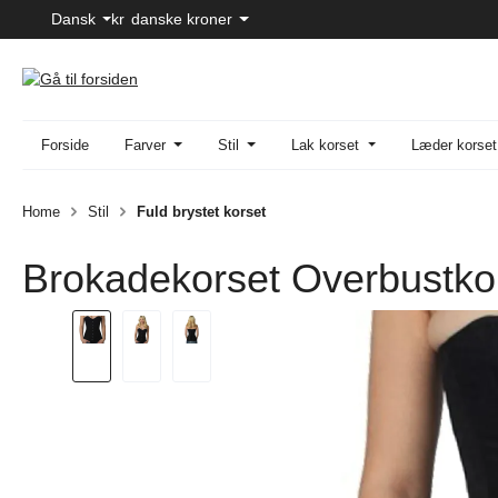
Dansk
kr
danske kroner
til hovedindhold
Spring til søgning
Gå til hovednavigation
Forside
Farver
Stil
Lak korset
Læder korset
Home
Stil
Fuld brystet korset
Brokadekorset Overbustkor
Spring over billedgalleri