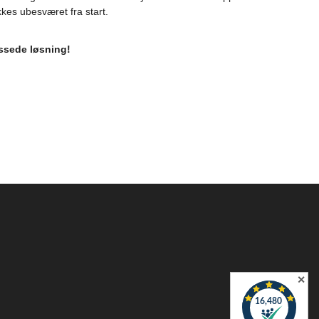
kkes ubesværet fra start.
assede løsning!
✕