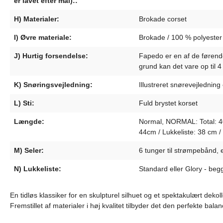
er lavet efter mål)::
H) Materialer:
Brokade corset
I) Øvre materiale:
Brokade / 100 % polyester
J) Hurtig forsendelse:
Fapedo er en af de førende 
grund kan det vare op til 
K) Snøringsvejledning:
Illustreret snørevejledning
L) Sti:
Fuld brystet korset
Længde:
Normal, NORMAL: Total: 40c
44cm / Lukkeliste: 38 cm 
M) Seler:
6 tunger til strømpebånd, 
N) Lukkeliste:
Standard eller Glory - begg
En tidløs klassiker for en skulpturel silhuet og et spektakulært de
Fremstillet af materialer i høj kvalitet tilbyder det den perfekte bal