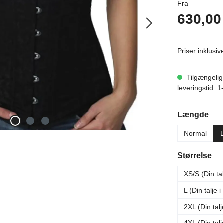
Almindelig 
Fra
630,00 
Priser inklus
Tilgængelig
leveringstid: 
Vælg
Længde
Normal
Vælg
Størrelse
XS/S (Din ta
L (Din talje 
2XL (Din tal
4XL (Din tal