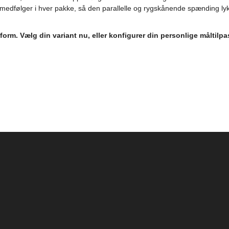
ng medfølger i hver pakke, så den parallelle og rygskånende spænding ly
orm. Vælg din variant nu, eller konfigurer din personlige måltilp