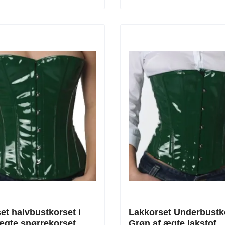
et halvbustkorset i
Lakkorset Underbustk
ægte snørrekorset
Grøn af ægte lakstof