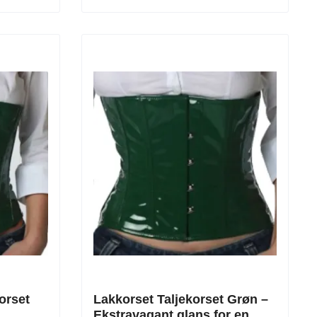
orset
Lakkorset Taljekorset Grøn –
Ekstravagant glans for en