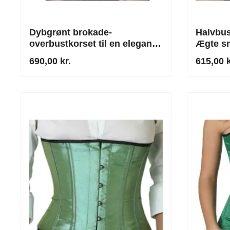
Dybgrønt brokade-
Halvbus
overbustkorset til en elegant
Ægte sn
silhuet
yndeful
690,00 kr.
615,00 k