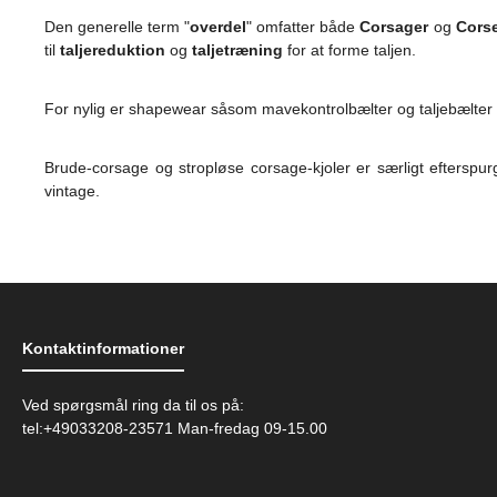
Den generelle term "
overdel
" omfatter både
Corsager
og
Corse
til
taljereduktion
og
taljetræning
for at forme taljen.
For nylig er shapewear såsom mavekontrolbælter og taljebælter b
Brude-corsage og stropløse corsage-kjoler er særligt efterspu
vintage.
Kontaktinformationer
Ved spørgsmål ring da til os på:
tel:+49033208-23571 Man-fredag 09-15.00