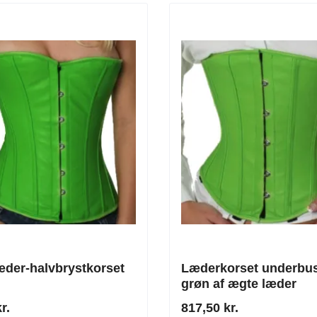
æder-halvbrystkorset
Læderkorset underbus
grøn af ægte læder
r.
817,50 kr.