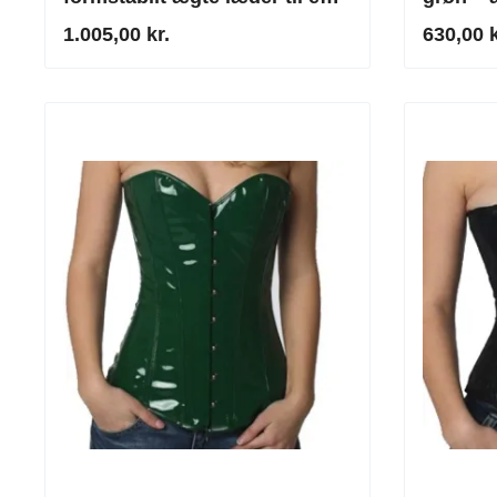
markant silhuet
med stiv
1.005,00 kr.
630,00 k