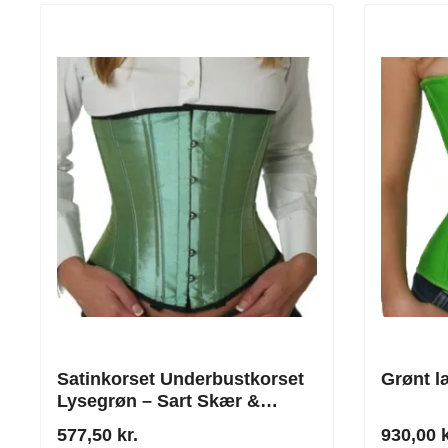
Satinkorset Underbustkorset
Grønt l
Lysegrøn – Sart Skær &
Perfekt Taljeformning
577,50 kr.
930,00 k