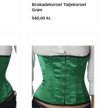
Brokadekorset Taljekorset
Grøn
set med
540,00 kr.
t stål