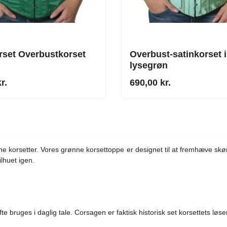
rset Overbustkorset
Overbust-satinkorset i
lysegrøn
r.
690,00 kr.
ne korsetter. Vores grønne korsettoppe er designet til at fremhæve skøn
lhuet igen.
 bruges i daglig tale. Corsagen er faktisk historisk set korsettets løse