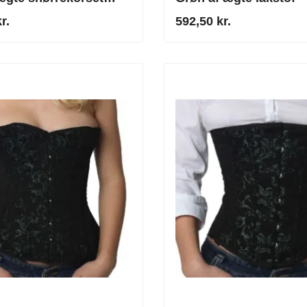
ere i rustfrit stål
r.
592,50 kr.