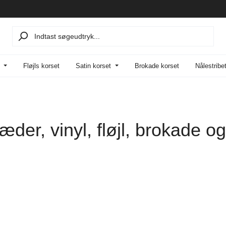
Fløjls korset
Satin korset
Brokade korset
Nålestribe
æder, vinyl, fløjl, brokade og