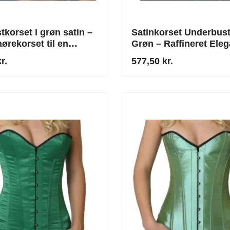
tkorset i grøn satin –
Satinkorset Underbus
ørekorset til en
Grøn – Raffineret Ele
d silhuet
Stilfuld Silhuet
r.
577,50 kr.