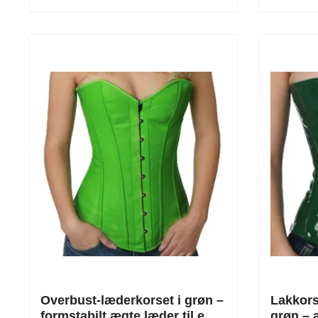
Overbust-læderkorset i grøn –
Lakkors
formstabilt ægte læder til en
grøn – 