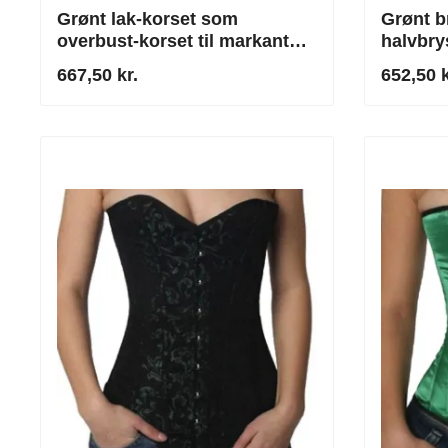
Grønt lak-korset som
Grønt b
overbust-korset til markante
halvbry
silhuetter
taljekor
667,50 kr.
652,50 k
rustfrit 