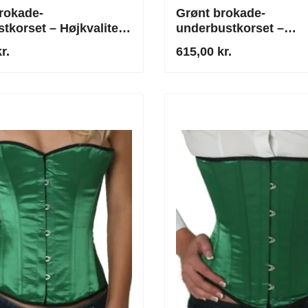
rokade-
Grønt brokade-
stkorset – Højkvalitets
underbustkorset –
set med stivere af
Højkvalitets snørekor
r.
615,00 kr.
stål
stænger af ægte rustfri