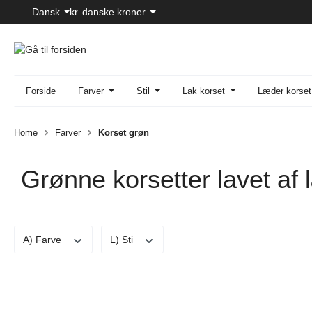
Dansk
kr
danske kroner
til hovedindhold
Spring til søgning
Gå til hovednavigation
Forside
Farver
Stil
Lak korset
Læder korset
Home
Farver
Korset grøn
Grønne korsetter lavet af l
A) Farve
L) Sti