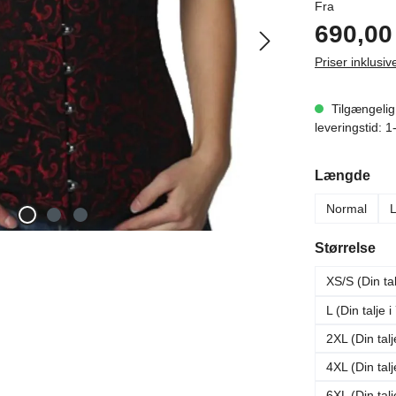
Almindelig 
Fra
690,00 
Priser inklus
Tilgængelig
leveringstid: 
Vælg
Længde
Normal
Vælg
Størrelse
XS/S (Din ta
L (Din talje 
2XL (Din tal
4XL (Din tal
6XL (Din tal