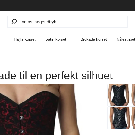
Fløjls korset
Satin korset
Brokade korset
Nålestribe
de til en perfekt silhuet