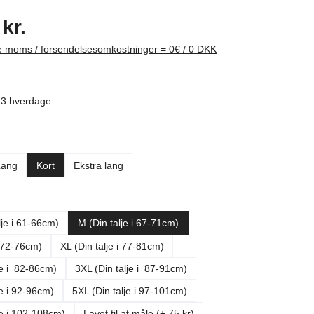
pris:
kr.
ive moms / forsendelsesomkostninger = 0€ / 0 DKK
1-3 hverdage
Lang
Kort
Ekstra lang
lje i 61-66cm)
M (Din talje i 67-71cm)
i 72-76cm)
XL (Din talje i 77-81cm)
je i 82-86cm)
3XL (Din talje i 87-91cm)
je i 92-96cm)
5XL (Din talje i 97-101cm)
je i 102-108cm)
Lavet til at måle (+ 75 kr)