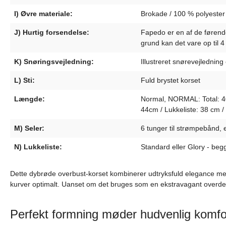
I) Øvre materiale:
Brokade / 100 % polyester
J) Hurtig forsendelse:
Fapedo er en af de førende 
grund kan det vare op til 
K) Snøringsvejledning:
Illustreret snørevejledning
L) Sti:
Fuld brystet korset
Længde:
Normal, NORMAL: Total: 40c
44cm / Lukkeliste: 38 cm 
M) Seler:
6 tunger til strømpebånd, 
N) Lukkeliste:
Standard eller Glory - begg
Dette dybrøde overbust-korset kombinerer udtryksfuld elegance med 
kurver optimalt. Uanset om det bruges som en ekstravagant overdel t
Perfekt formning møder hudvenlig komfo