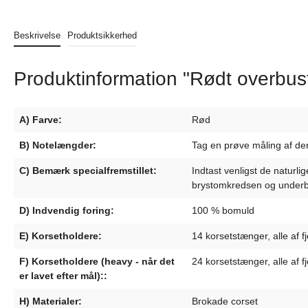
Beskrivelse
Produktsikkerhed
Produktinformation "Rødt overbustk
A) Farve:
Rød
B) Notelængder:
Tag en prøve måling af den 
C) Bemærk specialfremstillet:
Indtast venligst de naturl
brystomkredsen og underb
D) Indvendig foring:
100 % bomuld
E) Korsetholdere:
14 korsetstænger, alle af fj
F) Korsetholdere (heavy - når det
24 korsetstænger, alle af fj
er lavet efter mål)::
H) Materialer:
Brokade corset