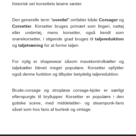
historisk set korsettets løsere søster.
Den generelle term "
overdel
" omfatter både
Corsager
og
Corsetter
. Korsetter bruges primært som lingeri, nattøj
eller undertøj, mens korsetter, også kendt som
snørekorsetter, i stigende grad bruges til
taljereduktion
og
taljetræning
for at forme taljen.
For nylig er shapewear såsom mavekontrolbælter og
taljebælter blevet meget populære. Korsetter opfylder
også denne funktion og tilbyder betydelig taljereduktion.
Brude-corsage og stropløse corsage-kjoler er særligt
efterspurgte til bryllupper. Korsetter er populære i den
gotiske scene, med middelalder- og steampunk-fans
såvel som hos fans af burlesk og vintage.