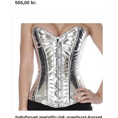
555,00 kr.
Sølvfarvet metallic-lak overbust-korset