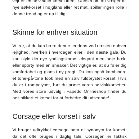
vejr er en sølv satin korset ideel. Uanset om du vælger dit
nye sølvkorset i højglans eller ret mat, spiller ingen rolle i
denne trend og er op til dig.
Skinne for enhver situation
Vi tror, ​​at du kan bære denne tendens ved næsten enhver
lejlighed, hverken i hverdagen eller i den næste gala. Du
kan style din nye yndlingskorset elegant med høje hæle
eller sporty med en sneaker. Det vigtige er, at du føler dig
komfortabel og glans i ny pragt! Du kan også kombinere
et tone-på-tone look med en sølv fuldbrystet korset. Hvis
du er i rampelyset, bør du prøve vores sølvlakkorsetter.
Med vores store udvalg i Fapedo Onlineshop finder du
helt sikkert et korset for at forbedre dit udseende!
Corsage eller korset i sølv
Vi bruger udtrykket corsage som et synonym for korset,
da det ofte bruges i daglig tale. Corsagen er faktisk