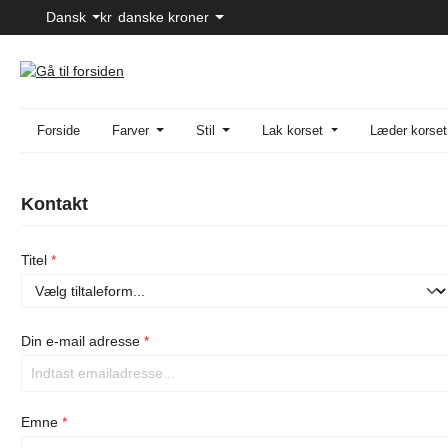
Dansk
kr
danske kroner
til hovedindhold
Spring til søgning
Gå til hovednavigation
Forside
Farver
Stil
Lak korset
Læder korset
Kontakt
Titel
*
Din e-mail adresse
*
Emne
*