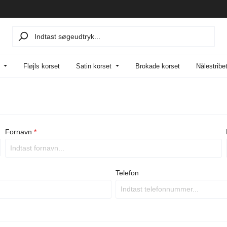
Fløjls korset
Satin korset
Brokade korset
Nålestribe
Fornavn
*
Telefon