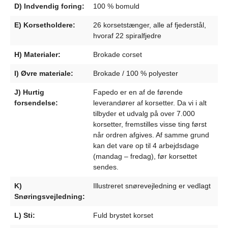
D) Indvendig foring:
100 % bomuld
E) Korsetholdere:
26 korsetstænger, alle af fjederstål,
hvoraf 22 spiralfjedre
H) Materialer:
Brokade corset
I) Øvre materiale:
Brokade / 100 % polyester
J) Hurtig
Fapedo er en af de førende
forsendelse:
leverandører af korsetter. Da vi i alt
tilbyder et udvalg på over 7.000
korsetter, fremstilles visse ting først
når ordren afgives. Af samme grund
kan det vare op til 4 arbejdsdage
(mandag – fredag), før korsettet
sendes.
K)
Illustreret snørevejledning er vedlagt
Snøringsvejledning:
L) Sti:
Fuld brystet korset