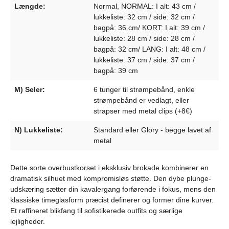
Længde:
Normal, NORMAL: I alt: 43 cm /
lukkeliste: 32 cm / side: 32 cm /
bagpå: 36 cm/ KORT: I alt: 39 cm /
lukkeliste: 28 cm / side: 28 cm /
bagpå: 32 cm/ LANG: I alt: 48 cm /
lukkeliste: 37 cm / side: 37 cm /
bagpå: 39 cm
M) Seler:
6 tunger til strømpebånd, enkle
strømpebånd er vedlagt, eller
strapser med metal clips (+8€)
N) Lukkeliste:
Standard eller Glory - begge lavet af
metal
Dette sorte overbustkorset i eksklusiv brokade kombinerer en
dramatisk silhuet med kompromisløs støtte. Den dybe plunge-
udskæring sætter din kavalergang forførende i fokus, mens den
klassiske timeglasform præcist definerer og former dine kurver.
Et raffineret blikfang til sofistikerede outfits og særlige
lejligheder.