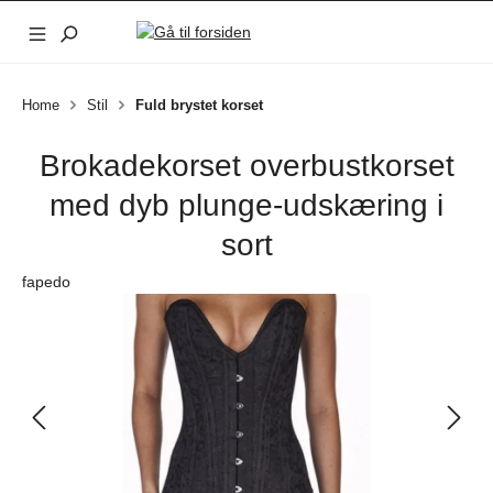
Gå til hovedindhold
Home
Stil
Fuld brystet korset
Brokadekorset overbustkorset
med dyb plunge-udskæring i
sort
fapedo
Spring over billedgalleri