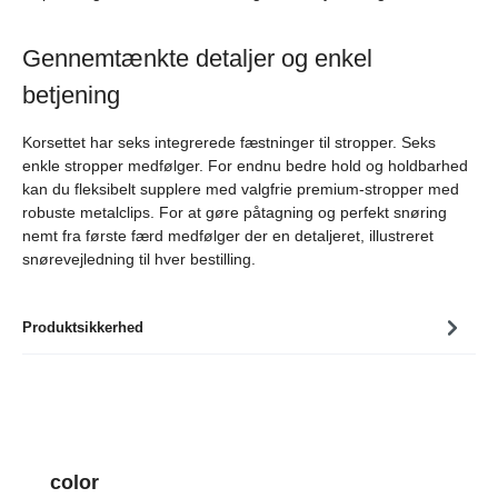
Gennemtænkte detaljer og enkel
betjening
Korsettet har seks integrerede fæstninger til stropper. Seks
enkle stropper medfølger. For endnu bedre hold og holdbarhed
kan du fleksibelt supplere med valgfrie premium-stropper med
robuste metalclips. For at gøre påtagning og perfekt snøring
nemt fra første færd medfølger der en detaljeret, illustreret
snørevejledning til hver bestilling.
Produktsikkerhed
Spring produktgalleriet over
color