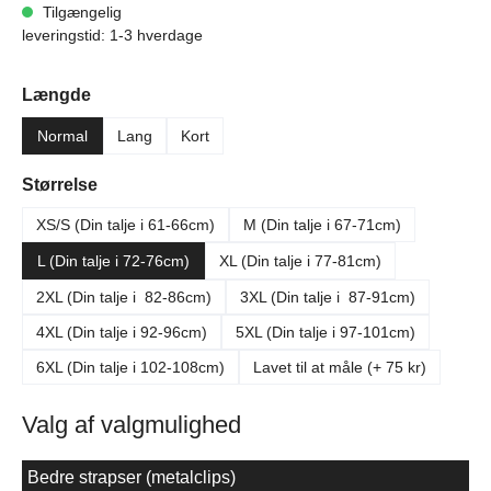
Tilgængelig
leveringstid: 1-3 hverdage
Vælg
Længde
Normal
Lang
Kort
Vælg
Størrelse
XS/S (Din talje i 61-66cm)
M (Din talje i 67-71cm)
L (Din talje i 72-76cm)
XL (Din talje i 77-81cm)
2XL (Din talje i 82-86cm)
3XL (Din talje i 87-91cm)
4XL (Din talje i 92-96cm)
5XL (Din talje i 97-101cm)
6XL (Din talje i 102-108cm)
Lavet til at måle (+ 75 kr)
Valg af valgmulighed
Bedre strapser (metalclips)