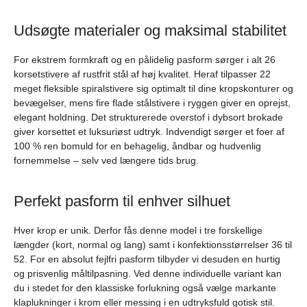
Udsøgte materialer og maksimal stabilitet
For ekstrem formkraft og en pålidelig pasform sørger i alt 26
korsetstivere af rustfrit stål af høj kvalitet. Heraf tilpasser 22
meget fleksible spiralstivere sig optimalt til dine kropskonturer og
bevægelser, mens fire flade stålstivere i ryggen giver en oprejst,
elegant holdning. Det strukturerede overstof i dybsort brokade
giver korsettet et luksuriøst udtryk. Indvendigt sørger et foer af
100 % ren bomuld for en behagelig, åndbar og hudvenlig
fornemmelse – selv ved længere tids brug.
Perfekt pasform til enhver silhuet
Hver krop er unik. Derfor fås denne model i tre forskellige
længder (kort, normal og lang) samt i konfektionsstørrelser 36 til
52. For en absolut fejlfri pasform tilbyder vi desuden en hurtig
og prisvenlig måltilpasning. Ved denne individuelle variant kan
du i stedet for den klassiske forlukning også vælge markante
klaplukninger i krom eller messing i en udtryksfuld gotisk stil.