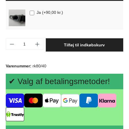
Ja
(
+90,00 kr.
)
Produktmængde: Indtast det ønskede beløb, 
Tilføj til indkøbskurv
Varenummer:
rk80/40
✔ Valg af betalingsmetoder!