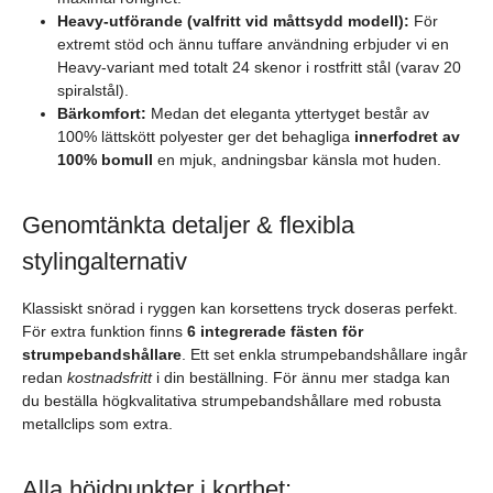
Heavy-utförande (valfritt vid måttsydd modell):
För
extremt stöd och ännu tuffare användning erbjuder vi en
Heavy-variant med totalt 24 skenor i rostfritt stål (varav 20
spiralstål).
Bärkomfort:
Medan det eleganta yttertyget består av
100% lättskött polyester ger det behagliga
innerfodret av
100% bomull
en mjuk, andningsbar känsla mot huden.
Genomtänkta detaljer & flexibla
stylingalternativ
Klassiskt snörad i ryggen kan korsettens tryck doseras perfekt.
För extra funktion finns
6 integrerade fästen för
strumpebandshållare
. Ett set enkla strumpebandshållare ingår
redan
kostnadsfritt
i din beställning. För ännu mer stadga kan
du beställa högkvalitativa strumpebandshållare med robusta
metallclips som extra.
Alla höjdpunkter i korthet: