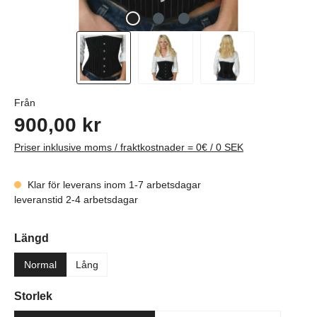
Ordinarie pris:
Från
900,00 kr
Priser inklusive moms / fraktkostnader = 0€ / 0 SEK
Klar för leverans inom 1-7 arbetsdagar
leveranstid 2-4 arbetsdagar
Välj
Längd
Normal
Lång
Välj
Storlek