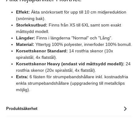
Effekt:
Äkta snörkorsett för upp till 10 cm midjereduktion
(snörning bak).
Storleksutbud:
Finns från XS till 6XL samt som exakt
måttsydd modell.
Längder:
Finns i längderna "Normal" och "Lång".
Material:
Yttertyg 100% polyester, innerfoder 100% bomull.
Korsettskenor Standard:
14 rostfria skenor (10x
spiralstål, 4x flatstål).
Korsettskenor Heavy (endast vid måttsydd modell):
24
rostfria skenor (20x spiralstål, 4x flatstål).
Extra:
6 fästen för strumpebandshållare inkl. kostnadsfria
enkla strumpebandshållare (uppgradering till metallclips
möjlig).
Produktsäkerhet