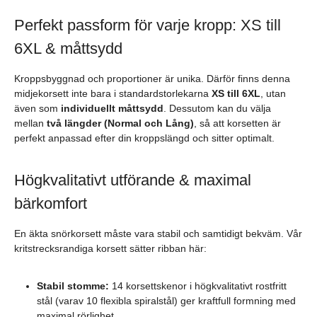
Perfekt passform för varje kropp: XS till
6XL & måttsydd
Kroppsbyggnad och proportioner är unika. Därför finns denna
midjekorsett inte bara i standardstorlekarna
XS till 6XL
, utan
även som
individuellt måttsydd
. Dessutom kan du välja
mellan
två längder (Normal och Lång)
, så att korsetten är
perfekt anpassad efter din kroppslängd och sitter optimalt.
Högkvalitativt utförande & maximal
bärkomfort
En äkta snörkorsett måste vara stabil och samtidigt bekväm. Vår
kritstrecksrandiga korsett sätter ribban här:
Stabil stomme:
14 korsettskenor i högkvalitativt rostfritt
stål (varav 10 flexibla spiralstål) ger kraftfull formning med
maximal rörlighet.