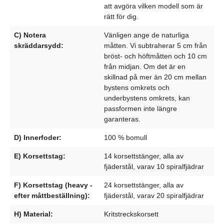
att avgöra vilken modell som är
rätt för dig.
C) Notera
Vänligen ange de naturliga
skräddarsydd:
måtten. Vi subtraherar 5 cm från
bröst- och höftmåtten och 10 cm
från midjan. Om det är en
skillnad på mer än 20 cm mellan
bystens omkrets och
underbystens omkrets, kan
passformen inte längre
garanteras.
D) Innerfoder:
100 % bomull
E) Korsettstag:
14 korsettstänger, alla av
fjäderstål, varav 10 spiralfjädrar
F) Korsettstag (heavy -
24 korsettstänger, alla av
efter måttbeställning):
fjäderstål, varav 20 spiralfjädrar
H) Material:
Kritstreckskorsett