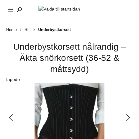
Hoppa till huvudinnehåll
Home
Stil
Underbystkorsett
Underbystkorsett nålrandig –
Äkta snörkorsett (36-52 &
måttsydd)
fapedo
Hoppa över bildgalleri