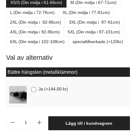
XS/S (Din midja i 61-66cm)
M (Din midja i 67-71cm)
L (Din midja i 72-76cm)
XL (Din midja i 77-81cm)
2XL (Din midja i 82-86cm)
3XL (Din midja i 87-91cm)
4XL (Din midja i 92-96cm)
5XL (Din midja i 97-101cm)
6XL (Din midja i 102-108cm)
specialtillverkade (+120kr)
Val av alternativ
Bättre hängslen (metallklämmor)
Ja
(
+144,00 kr
)
Produktkvantitet: Ange önskat belopp eller a
Lägg till i kundvagnen