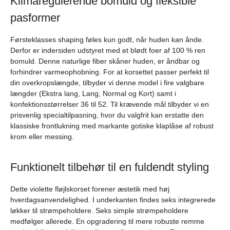
Klimaregulerende bomuld og fleksible
pasformer
Førsteklasses shaping føles kun godt, når huden kan ånde.
Derfor er indersiden udstyret med et blødt foer af 100 % ren
bomuld. Denne naturlige fiber skåner huden, er åndbar og
forhindrer varmeophobning. For at korsettet passer perfekt til
din overkropslængde, tilbyder vi denne model i fire valgbare
længder (Ekstra lang, Lang, Normal og Kort) samt i
konfektionsstørrelser 36 til 52. Til krævende mål tilbyder vi en
prisvenlig specialtilpasning, hvor du valgfrit kan erstatte den
klassiske frontlukning med markante gotiske klaplåse af robust
krom eller messing.
Funktionelt tilbehør til en fuldendt styling
Dette violette fløjlskorset forener æstetik med høj
hverdagsanvendelighed. I underkanten findes seks integrerede
løkker til strømpeholdere. Seks simple strømpeholdere
medfølger allerede. En opgradering til mere robuste remme