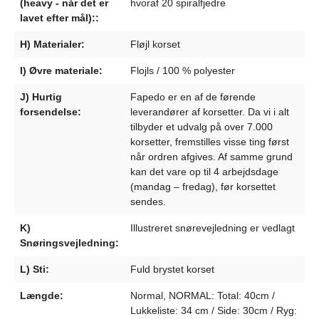
(heavy - når det er
hvoraf 20 spiralfjedre
lavet efter mål)::
H) Materialer:
Fløjl korset
I) Øvre materiale:
Flojls / 100 % polyester
J) Hurtig
Fapedo er en af de førende
forsendelse:
leverandører af korsetter. Da vi i alt
tilbyder et udvalg på over 7.000
korsetter, fremstilles visse ting først
når ordren afgives. Af samme grund
kan det vare op til 4 arbejdsdage
(mandag – fredag), før korsettet
sendes.
K)
Illustreret snørevejledning er vedlagt
Snøringsvejledning:
L) Sti:
Fuld brystet korset
Længde:
Normal, NORMAL: Total: 40cm /
Lukkeliste: 34 cm / Side: 30cm / Ryg: