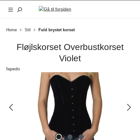
Gå til hovedindhold
Home
Stil
Fuld brystet korset
Fløjlskorset Overbustkorset
Violet
fapedo
Spring over billedgalleri