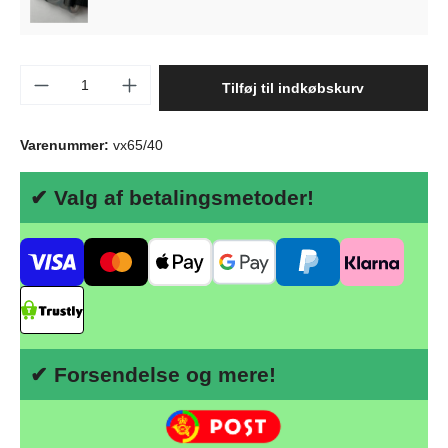
Produktmængde: Indtast det ønskede beløb, 
Tilføj til indkøbskurv
Varenummer:
vx65/40
✔ Valg af betalingsmetoder!
✔ Forsendelse og mere!