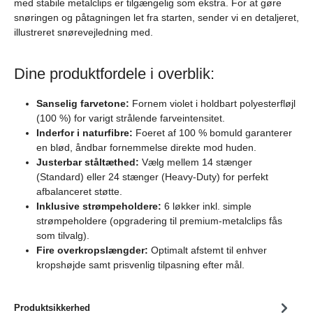
med stabile metalclips er tilgængelig som ekstra. For at gøre
snøringen og påtagningen let fra starten, sender vi en detaljeret,
illustreret snørevejledning med.
Dine produktfordele i overblik:
Sanselig farvetone:
Fornem violet i holdbart polyesterfløjl
(100 %) for varigt strålende farveintensitet.
Inderfor i naturfibre:
Foeret af 100 % bomuld garanterer
en blød, åndbar fornemmelse direkte mod huden.
Justerbar ståltæthed:
Vælg mellem 14 stænger
(Standard) eller 24 stænger (Heavy-Duty) for perfekt
afbalanceret støtte.
Inklusive strømpeholdere:
6 løkker inkl. simple
strømpeholdere (opgradering til premium-metalclips fås
som tilvalg).
Fire overkropslængder:
Optimalt afstemt til enhver
kropshøjde samt prisvenlig tilpasning efter mål.
Produktsikkerhed