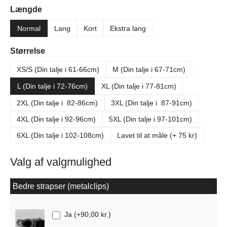
Vælg
Længde
Normal
Lang
Kort
Ekstra lang
Vælg
Størrelse
XS/S (Din talje i 61-66cm)
M (Din talje i 67-71cm)
L (Din talje i 72-76cm)
XL (Din talje i 77-81cm)
2XL (Din talje i 82-86cm)
3XL (Din talje i 87-91cm)
4XL (Din talje i 92-96cm)
5XL (Din talje i 97-101cm)
6XL (Din talje i 102-108cm)
Lavet til at måle (+ 75 kr)
Valg af valgmulighed
Bedre strapser (metalclips)
Ja
(
+90,00 kr.
)