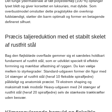
Det tunge ydermateriale af tæt polyesterfløjl (100 %) opfanger
lyset blidt og giver korsettet en luksuriøs, mat dybde. Som
overbustmodel omslutter dette pragtstykke din overkrop
fuldstændigt, støtter din barm optimalt og former en betagende
defineret silhuet.
Præcis taljereduktion med et stabilt skelet
af rustfrit stål
Bag den fløjlsbløde overflade gemmer sig et særdeles holdbart
fundament af rustfrit stål, som er udviklet specielt til effektiv
formning og mærkbar aflastning af ryggen. Du kan vælge
mellem to styrkegrader: Standard-udgaven former din figur med
14 stænger af rustfrit stål (heraf 10 fleksible spiralfjedre)
pålideligt og anatomisk præcist. Til ekstrem shaping og
maksimalt træk modstår Heavy-udgaven med 24 stænger af
rustfrit stål (heraf 20 spiralfjedre) selv de stærkeste trækkræfter
uden besvær.