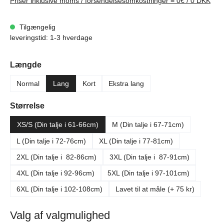
Priser inklusive moms / forsendelsesomkostninger = 0€ / 0 DKK
Tilgængelig
leveringstid: 1-3 hverdage
Vælg
Længde
Normal
Lang
Kort
Ekstra lang
Vælg
Størrelse
XS/S (Din talje i 61-66cm)
M (Din talje i 67-71cm)
L (Din talje i 72-76cm)
XL (Din talje i 77-81cm)
2XL (Din talje i 82-86cm)
3XL (Din talje i 87-91cm)
4XL (Din talje i 92-96cm)
5XL (Din talje i 97-101cm)
6XL (Din talje i 102-108cm)
Lavet til at måle (+ 75 kr)
Valg af valgmulighed