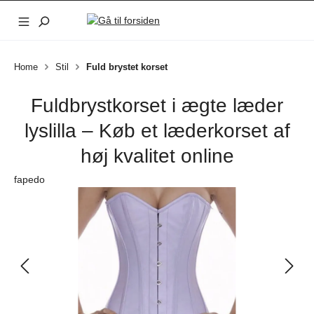
Gå til hovedindhold
Home
Stil
Fuld brystet korset
Fuldbrystkorset i ægte læder
lyslilla – Køb et læderkorset af
høj kvalitet online
fapedo
Spring over billedgalleri