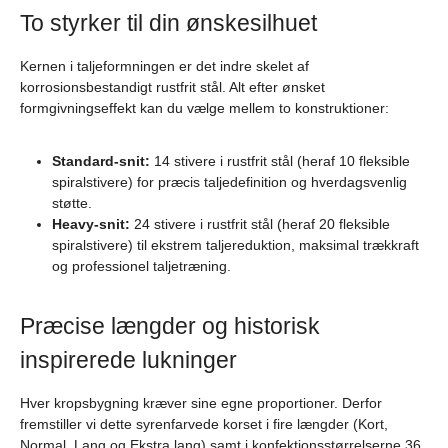
To styrker til din ønskesilhuet
Kernen i taljeformningen er det indre skelet af
korrosionsbestandigt rustfrit stål. Alt efter ønsket
formgivningseffekt kan du vælge mellem to konstruktioner:
Standard-snit:
14 stivere i rustfrit stål (heraf 10 fleksible
spiralstivere) for præcis taljedefinition og hverdagsvenlig
støtte.
Heavy-snit:
24 stivere i rustfrit stål (heraf 20 fleksible
spiralstivere) til ekstrem taljereduktion, maksimal trækkraft
og professionel taljetræning.
Præcise længder og historisk
inspirerede lukninger
Hver kropsbygning kræver sine egne proportioner. Derfor
fremstiller vi dette syrenfarvede korset i fire længder (Kort,
Normal, Lang og Ekstra lang) samt i konfektionsstørrelserne 36