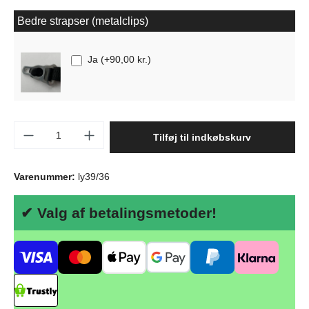
Bedre strapser (metalclips)
Ja
(
+90,00 kr.
)
Produktmængde: Indtast det ønskede beløb, 
Tilføj til indkøbskurv
Varenummer:
ly39/36
✔ Valg af betalingsmetoder!