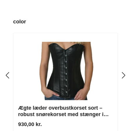
Spring produktgalleriet over
color
Ægte læder overbustkorset sort –
robust snørekorset med stænger i
rustfrit stål
930,00 kr.