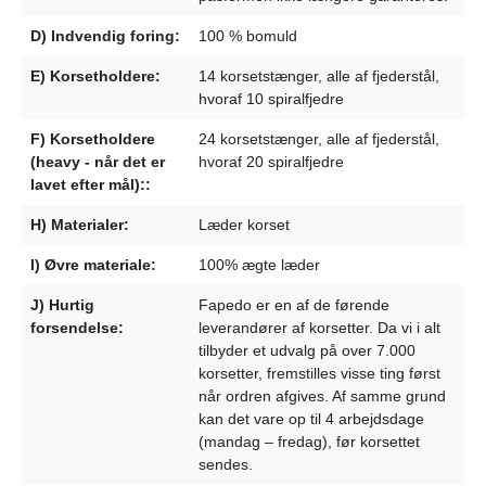
D) Indvendig foring:
100 % bomuld
E) Korsetholdere:
14 korsetstænger, alle af fjederstål,
hvoraf 10 spiralfjedre
F) Korsetholdere
24 korsetstænger, alle af fjederstål,
(heavy - når det er
hvoraf 20 spiralfjedre
lavet efter mål)::
H) Materialer:
Læder korset
I) Øvre materiale:
100% ægte læder
J) Hurtig
Fapedo er en af de førende
forsendelse:
leverandører af korsetter. Da vi i alt
tilbyder et udvalg på over 7.000
korsetter, fremstilles visse ting først
når ordren afgives. Af samme grund
kan det vare op til 4 arbejdsdage
(mandag – fredag), før korsettet
sendes.