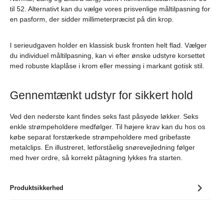
til 52. Alternativt kan du vælge vores prisvenlige måltilpasning for
en pasform, der sidder millimeterpræcist på din krop.
I serieudgaven holder en klassisk busk fronten helt flad. Vælger
du individuel måltilpasning, kan vi efter ønske udstyre korsettet
med robuste klaplåse i krom eller messing i markant gotisk stil.
Gennemtænkt udstyr for sikkert hold
Ved den nederste kant findes seks fast påsyede løkker. Seks
enkle strømpeholdere medfølger. Til højere krav kan du hos os
købe separat forstærkede strømpeholdere med gribefaste
metalclips. En illustreret, letforståelig snørevejledning følger
med hver ordre, så korrekt påtagning lykkes fra starten.
Produktsikkerhed