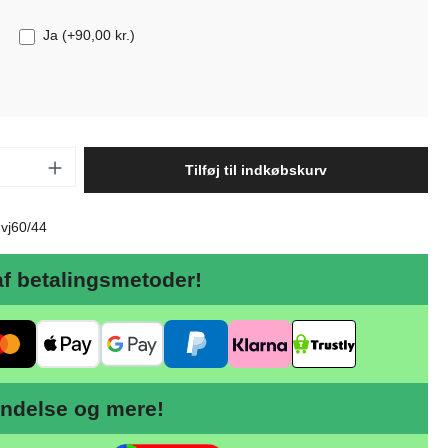
Ja
(
+90,00 kr.
)
ængde: Indtast det ønskede beløb, eller b
Tilføj til indkøbskurv
:
vj60/44
af betalingsmetoder!
ndelse og mere!