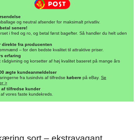
orsendelse
ballage og neutral afsender for maksimalt privatliv.
betal senere!
rset i fred og ro, og betal først bagefter. Så handler du helt uden
r direkte fra producenten
mmænd – for den bedste kvalitet til attraktive priser.
s erfaring
rådgivning og korsetter af høj kvalitet baseret på mange års
000 ægte kundeanmeldelser
aringerne fra tusindvis af tilfredse
købere
på eBay.
Se
er >
 af tilfredse kunder
l af vores faste kundekreds.
kæring sort – ekstravagant