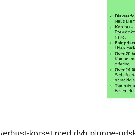
Diskret f
Neutral em
Køb nu – 
Prøv dit ko
risiko.
Fair prise
Uden melle
Over 20 år
Kompetent 
erfaring.
Over 14.
Stol på erf
anmeldels
Tusindvis
Bliv en de
overbust-korset med dyb plunge-uds