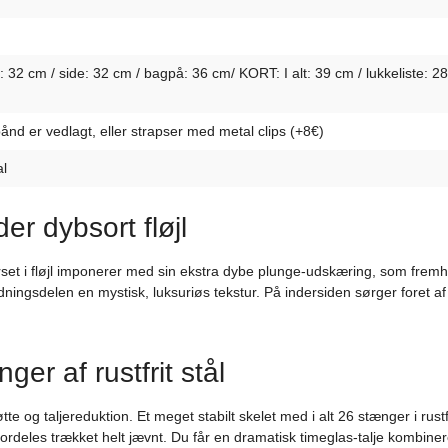
 32 cm / side: 32 cm / bagpå: 36 cm/ KORT: I alt: 39 cm / lukkeliste: 28
nd er vedlagt, eller strapser med metal clips (+8€)
al
 dybsort fløjl
orset i fløjl imponerer med sin ekstra dybe plunge-udskæring, som fre
klædningsdelen en mystisk, luksuriøs tekstur. På indersiden sørger fore
er af rustfrit stål
te og taljereduktion. Et meget stabilt skelet med i alt 26 stænger i rustfr
 fordeles trækket helt jævnt. Du får en dramatisk timeglas-talje kombi