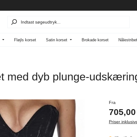
Fløjls korset
Satin korset
Brokade korset
Nålestribe
set med dyb plunge-udskæring
Almindelig 
Fra
705,00 
Priser inklus