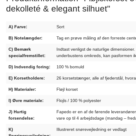
dekolleté & elegant silhuet"
A) Farve:
Sort
B) Notelængder:
Tag en prøve måling af den forreste center
C) Bemærk
Indtast venligst de naturlige dimensioner
specialfremstillet:
underbustens omkreds, kan pasformen ik
D) Indvendig foring:
100 % bomuld
E) Korsetholdere:
26 korsetstænger, alle af fjederstål, hvora
H) Materialer:
Fløjl korset
I) Øvre materiale:
Flojls / 100 % polyester
J) Hurtig
Fapedo er en af de førende leverandører af
forsendelse:
vare op til 4 arbejdsdage (mandag – freda
K)
Illustreret snørevejledning er vedlagt
Snøringsvejledning: