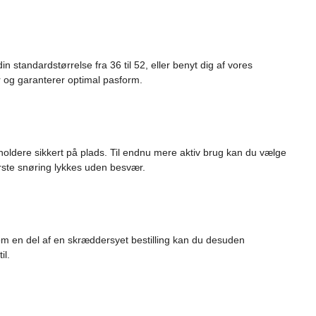
n standardstørrelse fra 36 til 52, eller benyt dig af vores
er og garanterer optimal pasform.
holdere sikkert på plads. Til endnu mere aktiv brug kan du vælge
ørste snøring lykkes uden besvær.
 Som en del af en skræddersyet bestilling kan du desuden
il.