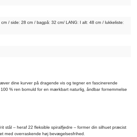
 cm / side: 28 cm / bagpå: 32 cm/ LANG: I alt: 48 cm / lukkeliste:
mhæver dine kurver på dragende vis og tegner en fascinerende
t af 100 % ren bomuld for en mærkbart naturlig, åndbar fornemmelse
it stål – heraf 22 fleksible spiralfjedre – former din silhuet præcist
neret med overraskende høj bevægelsesfrihed.