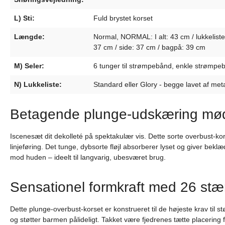
L) Sti:
Fuld brystet korset
Længde:
Normal, NORMAL: I alt: 43 cm / lukkeliste:
37 cm / side: 37 cm / bagpå: 39 cm
M) Seler:
6 tunger til strømpebånd, enkle strømpebå
N) Lukkeliste:
Standard eller Glory - begge lavet af met
Betagende plunge-udskæring møder
Iscenesæt dit dekolleté på spektakulær vis. Dette sorte overbust-k
linjeføring. Det tunge, dybsorte fløjl absorberer lyset og giver be
mod huden – ideelt til langvarig, ubesværet brug.
Sensationel formkraft med 26 stæng
Dette plunge-overbust-korset er konstrueret til de højeste krav til støt
og støtter barmen pålideligt. Takket være fjedrenes tætte placering