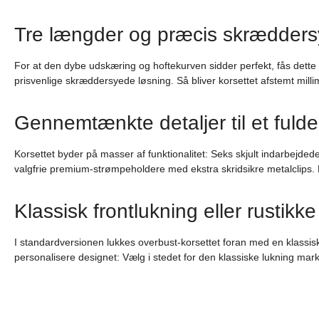
Tre længder og præcis skræddersyn
For at den dybe udskæring og hoftekurven sidder perfekt, fås dette so
prisvenlige skræddersyede løsning. Så bliver korsettet afstemt millim
Gennemtænkte detaljer til et fulden
Korsettet byder på masser af funktionalitet: Seks skjult indarbejd
valgfrie premium-strømpeholdere med ekstra skridsikre metalclips. E
Klassisk frontlukning eller rustikk
I standardversionen lukkes overbust-korsettet foran med en klassisk,
personalisere designet: Vælg i stedet for den klassiske lukning mark