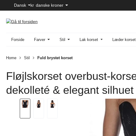
Dansk
kr
danske kroner
til hovedindhold
Spring til søgning
Gå til hovednavigation
Forside
Farver
Stil
Lak korset
Læder korset
Home
Stil
Fuld brystet korset
Fløjlskorset overbust-kor
dekolleté & elegant silhuet
Spring over billedgalleri