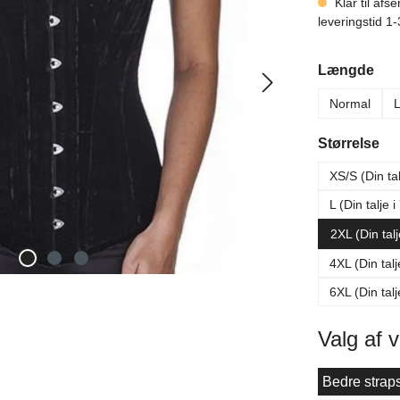
Klar til af
leveringstid 1
Vælg
Længde
Normal
Vælg
Størrelse
XS/S (Din ta
L (Din talje 
2XL (Din tal
4XL (Din tal
6XL (Din tal
Valg af 
Bedre straps