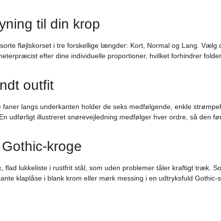
ing til din krop
rte fløjlskorset i tre forskellige længder: Kort, Normal og Lang. Vælg di
eterpræcist efter dine individuelle proportioner, hvilket forhindrer fold
dt outfit
ede faner langs underkanten holder de seks medfølgende, enkle strømpe
n udførligt illustreret snørevejledning medfølger hver ordre, så den f
e Gothic-kroge
 flad lukkeliste i rustfrit stål, som uden problemer tåler kraftigt træk.
ante klaplåse i blank krom eller mørk messing i en udtryksfuld Gothic-st