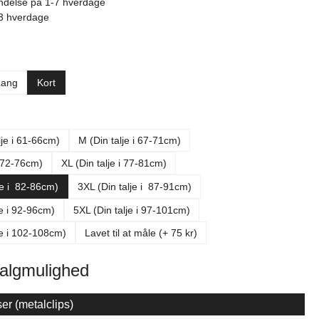
sendelse på 1-7 hverdage
-3 hverdage
Lang
Kort
lje i 61-66cm)
M (Din talje i 67-71cm)
i 72-76cm)
XL (Din talje i 77-81cm)
je i 82-86cm)
3XL (Din talje i 87-91cm)
je i 92-96cm)
5XL (Din talje i 97-101cm)
je i 102-108cm)
Lavet til at måle (+ 75 kr)
valgmulighed
er (metalclips)