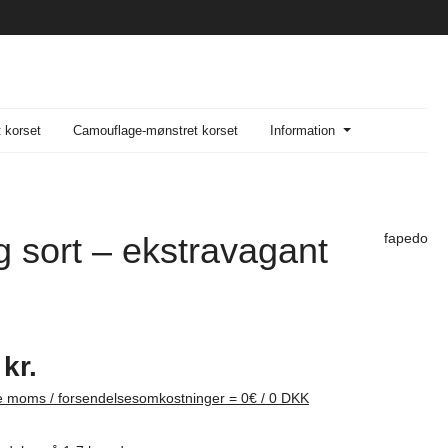
t korset
Camouflage-mønstret korset
Information
 sort – ekstravagant
fapedo
pris:
kr.
ive moms / forsendelsesomkostninger = 0€ / 0 DKK