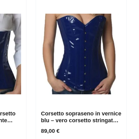
rsetto
Corsetto sopraseno in vernice
nte
blu – vero corsetto stringato
houette
con stecche in acciaio inox
89,00 €