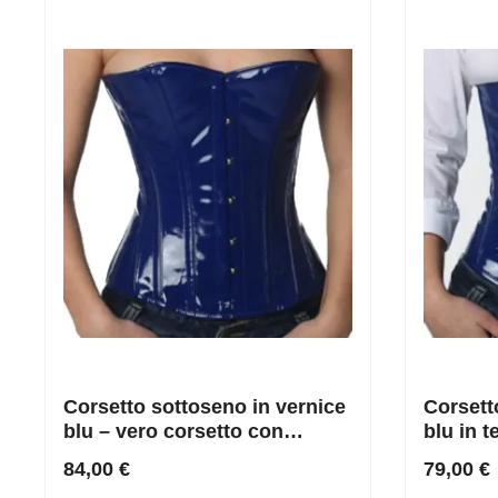
Corsetto sottoseno in vernice
Corsett
blu – vero corsetto con
blu in t
stecche d’acciaio per
altamen
84,00 €
79,00 €
un’allacciatura stretta