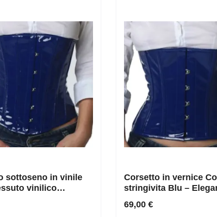
o sottoseno in vinile
Corsetto in vernice Co
essuto vinilico
stringivita Blu – Elega
te lucido
lucentezza per una sil
69,00 €
drammatica