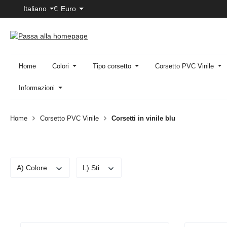
Italiano
€
Euro
sa al contenuto principale
Salta alla ricerca
Passa alla navigazione principale
Home
Colori
Tipo corsetto
Corsetto PVC Vinile
Informazioni
Home
Corsetto PVC Vinile
Corsetti in vinile blu
A) Colore
L) Sti