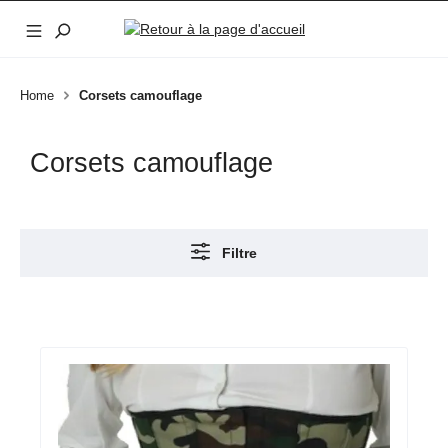
Passer au contenu principal
Home
Corsets camouflage
Corsets camouflage
Filtre