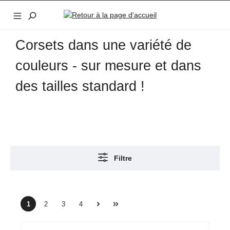
Passer au contenu principal
Corsets dans une variété de
couleurs - sur mesure et dans
des tailles standard !
Filtre
1
2
3
4
Page
Page
Page
Page