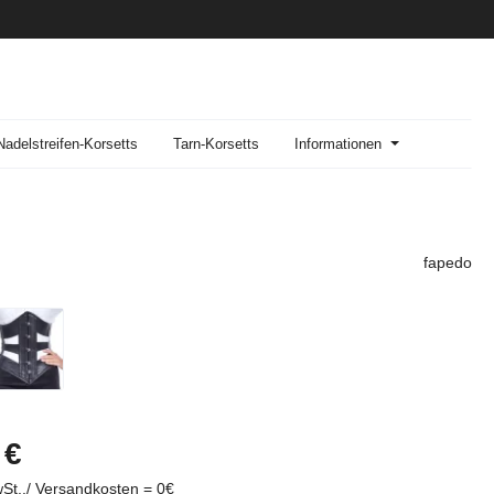
Nadelstreifen-Korsetts
Tarn-Korsetts
Informationen
fapedo
reis:
 €
wSt../ Versandkosten = 0€