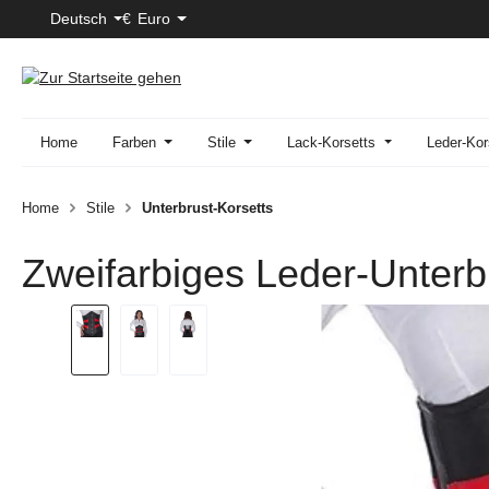
Deutsch
€
Euro
 Hauptinhalt springen
Zur Suche springen
Zur Hauptnavigation springen
Home
Farben
Stile
Lack-Korsetts
Leder-Kor
Home
Stile
Unterbrust-Korsetts
Zweifarbiges Leder-Unterb
Bildergalerie überspringen