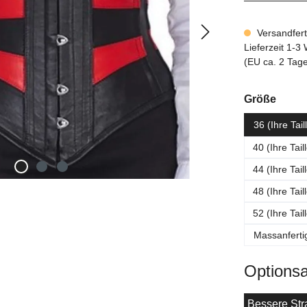
Versandferti
Lieferzeit 1-
(EU ca. 2 Tag
ausw
Größe
36 (Ihre Tai
40 (Ihre Tai
44 (Ihre Tai
48 (Ihre Tai
52 (Ihre Tai
Massanferti
Options
Bessere Stra