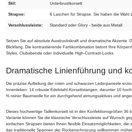
Stil:
Unterbrustkorsett
Strapse:
6 Laschen für Strapse. Sie haben die Wahl z
Verschlussleiste:
Standard oder Glory - beide aus Metall
Setzen Sie auf absolute Ausdruckskraft und dramatische Akzente. 
Blickfang. Die kontrastierende Farbkombination betont Ihre Körperm
Styles, Clubabende oder individuelle High-Contrast-Looks.
Dramatische Linienführung und k
Die präzise Aufteilung der roten und schwarzen Lederpaneele erzeugt
Innenleben: 14 robuste Edelstahl-Korsettstangen, darunter 10 hoch
% reiner Baumwolle für ein durchgehend atmungsaktives und ange
Dieses hochwertige Taillenkorsett ist in den Konfektionsgrößen 36 bi
Variante können Sie die klassische Verschlussleiste auf Wunsch g
einfachen Strapsen bieten Ihnen flexible Einsatzmöglichkeiten, die 
das traditionelle Spannen der Rückenschnürung vollkommen mühel