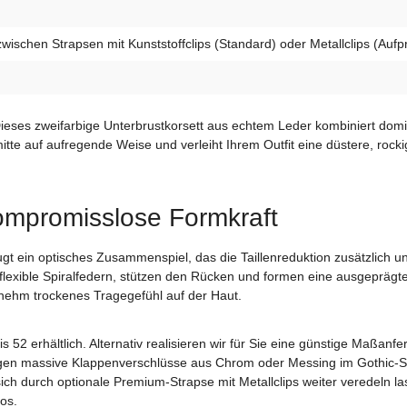
wischen Strapsen mit Kunststoffclips (Standard) oder Metallclips (Aufp
Dieses zweifarbige Unterbrustkorsett aus echtem Leder kombiniert dom
itte auf aufregende Weise und verleiht Ihrem Outfit eine düstere, rock
ompromisslose Formkraft
 ein optisches Zusammenspiel, das die Taillenreduktion zusätzlich unte
flexible Spiralfedern, stützen den Rücken und formen eine ausgeprägte
nehm trockenes Tragegefühl auf der Haut.
s 52 erhältlich. Alternativ realisieren wir für Sie eine günstige Maßan
egen massive Klappenverschlüsse aus Chrom oder Messing im Gothic-Sti
sich durch optionale Premium-Strapse mit Metallclips weiter veredeln l
os.