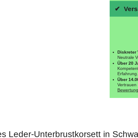
✔ Versa
Diskreter
Neutrale V
Über 20 J
Kompetent
Erfahrung.
Über 14.
Vertrauen 
Bewertung
es Leder-Unterbrustkorsett in Schwa