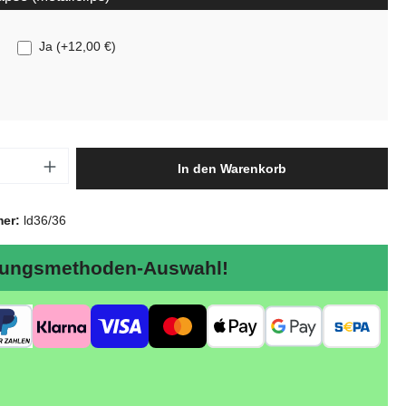
Ja
(
+12,00 €
)
Anzahl: Gib den gewünschten Wert ein oder
In den Warenkorb
mer:
ld36/36
ungsmethoden-Auswahl!