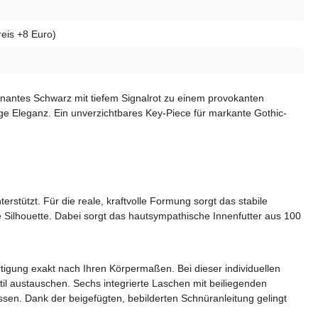
reis +8 Euro)
inantes Schwarz mit tiefem Signalrot zu einem provokanten
ige Eleganz. Ein unverzichtbares Key-Piece für markante Gothic-
rstützt. Für die reale, kraftvolle Formung sorgt das stabile
 Silhouette. Dabei sorgt das hautsympathische Innenfutter aus 100
fertigung exakt nach Ihren Körpermaßen. Bei dieser individuellen
l austauschen. Sechs integrierte Laschen mit beiliegenden
assen. Dank der beigefügten, bebilderten Schnüranleitung gelingt