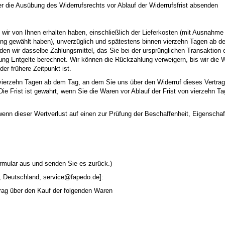
ber die Ausübung des Widerrufsrechts vor Ablauf der Widerrufsfrist absenden
 wir von Ihnen erhalten haben, einschließlich der Lieferkosten (mit Ausnahme
rung gewählt haben), unverzüglich und spätestens binnen vierzehn Tagen ab d
en wir dasselbe Zahlungsmittel, das Sie bei der ursprünglichen Transaktion 
ung Entgelte berechnet. Wir können die Rückzahlung verweigern, bis wir die 
r frühere Zeitpunkt ist.
vierzehn Tagen ab dem Tag, an dem Sie uns über den Widerruf dieses Vertrag
 Frist ist gewahrt, wenn Sie die Waren vor Ablauf der Frist von vierzehn T
enn dieser Wertverlust auf einen zur Prüfung der Beschaffenheit, Eigensch
ormular aus und senden Sie es zurück.)
, Deutschland, service@fapedo.de]:
rtrag über den Kauf der folgenden Waren