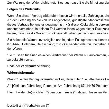
Zur Wahrung der Widerrufsfrist reicht es aus, dass Sie die Mitteilung ü
Folgen des Widerrufs
Wenn Sie diesen Vertrag widerrufen, haben wir Ihnen alle Zahlungen, die
Art der Lieferung als die von uns angebotene, günstigste Standardliefe
dieses Vertrags bei uns eingegangen ist. Für diese Rückzahlung verwend
anderes vereinbart; in keinem Fall werden Ihnen wegen dieser Rückzahl
haben, dass Sie die Waren zurückgesandt haben, je nachdem, welches de
Sie haben die Waren unverzüglich und in jedem Fall spätestens binnen 
87, 14476 Potsdam, Deutschland) zurückzusenden oder zu übergeben. Die
der Waren.
Sie müssen für einen etwaigen Wertverlust der Waren nur aufkommen, w
zurückzuführen ist.
Ende der Widwerrufsbelehrung
Widerrufsformular
(Wenn Sie den Vertrag widerrufen wollen, dann füllen Sie bitte dieses F
An [Christian Fahrenkrog-Petersen, Am Föhrenhang 87, 14476 Potsdam
Hiermit widerrufe(n) ich/wir (*) den von mir/uns (*) abgeschlossenen Ve
Bestellt am (*)/erhalten am (*)