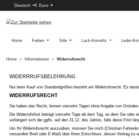
Deutsch
€
Euro
 Hauptinhalt springen
Zur Suche springen
Zur Hauptnavigation springen
Home
Farben
Stile
Lack-Korsetts
Leder-Kor
Home
Informationen
Widerrufsrecht
WIDERRRUFSBELEHRUNG
Nur beim Kauf von Standardgrößen besteht ein Widerrufsrecht. Es beste
WIDERRUFSRECHT
Sie haben das Recht, binnen vierzehn Tagen ohne Angabe von Gründen 
Die Widerrufsfrist beträgt vierzehn Tage ab dem Tag, an dem Sie oder ein
verlängert sich die ggfls. auf den 31.12. des Jahres, falls diese Frist läng
Um Ihr Widerrufsrecht auszuüben, müssen Sie mich (Christian Fahrenkr
versandter Brief oder E-Mail) über Ihren Entschluss, diesen Vertrag zu 