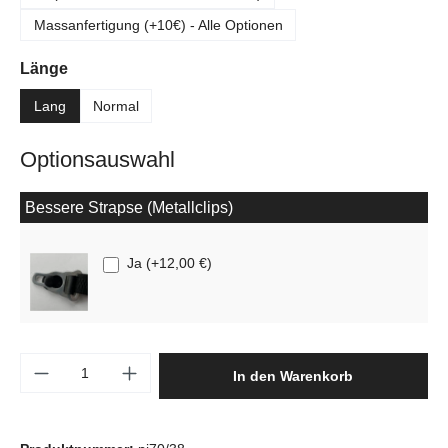
Massanfertigung (+10€) - Alle Optionen
auswählen
Länge
Lang
Normal
Optionsauswahl
Bessere Strapse (Metallclips)
Ja
(
+12,00 €
)
Produkt Anzahl: Gib den gewünschten Wert e
In den Warenkorb