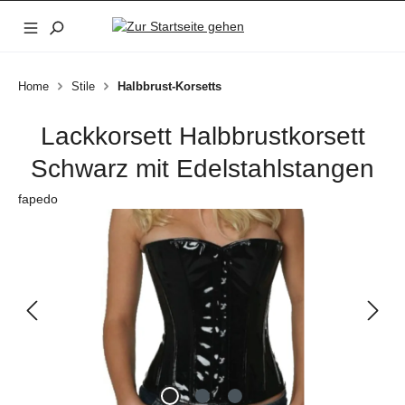
Zum Hauptinhalt springen
Home
Stile
Halbbrust-Korsetts
Lackkorsett Halbbrustkorsett
Schwarz mit Edelstahlstangen
fapedo
Bildergalerie überspringen