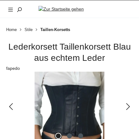
Zum Hauptinhalt springen
Home
Stile
Taillen-Korsetts
Lederkorsett Taillenkorsett Blau
aus echtem Leder
fapedo
Bildergalerie überspringen