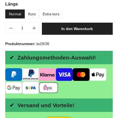
auswählen
Länge
Normal
Kurz
Extra kurz
Produkt Anzahl: Gib den gewünschten Wert e
In den Warenkorb
Produktnummer:
lw29/36
✔ Zahlungsmethoden-Auswahl!
✔ Versand und Vorteile!