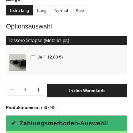
Extra lang
Lang
Normal
Kurz
Optionsauswahl
Bessere Strapse (Metallclips)
Ja
(
+12,00 €
)
Produkt Anzahl: Gib den gewünschten Wert e
In den Warenkorb
Produktnummer:
re87/48
✔ Zahlungsmethoden-Auswahl!