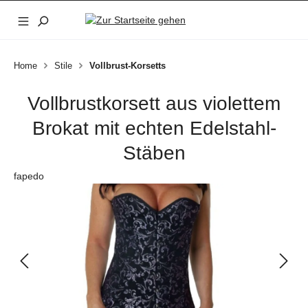
Zum Hauptinhalt springen
Home
Stile
Vollbrust-Korsetts
Vollbrustkorsett aus violettem
Brokat mit echten Edelstahl-
Stäben
fapedo
Bildergalerie überspringen