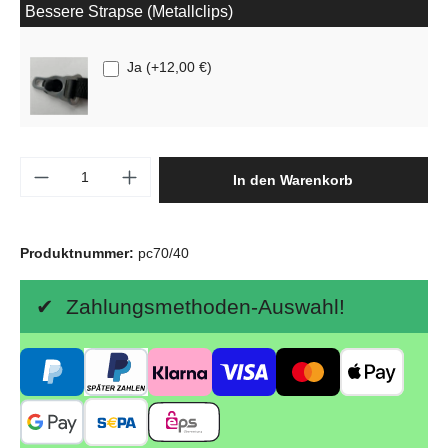
Bessere Strapse (Metallclips)
Ja
(
+12,00 €
)
Produkt Anzahl: Gib den gewünschten Wert e
In den Warenkorb
Produktnummer:
pc70/40
✔ Zahlungsmethoden-Auswahl!