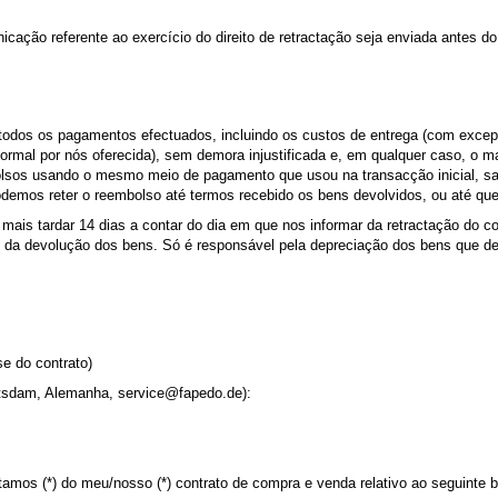
icação referente ao exercício do direito de retractação seja enviada antes d
 todos os pagamentos efectuados, incluindo os custos de entrega (com exce
rmal por nós oferecida), sem demora injustificada e, em qualquer caso, o m
lsos usando o mesmo meio de pagamento que usou na transacção inicial, sal
emos reter o reembolso até termos recebido os bens devolvidos, ou até que 
 mais tardar 14 dias a contar do dia em que nos informar da retractação do c
os da devolução dos bens. Só é responsável pela depreciação dos bens que d
se do contrato)
tsdam, Alemanha, service@fapedo.de):
tamos (*) do meu/nosso (*) contrato de compra e
venda relativo ao seguinte 