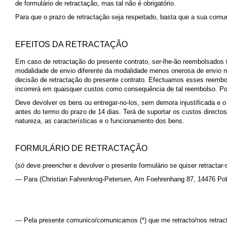
de formulário de retractação, mas tal não é obrigatório.
Para que o prazo de retractação seja respeitado, basta que a sua comun
EFEITOS DA RETRACTAÇÃO
Em caso de retractação do presente contrato, ser-lhe-ão reembolsados
modalidade de envio diferente da modalidade menos onerosa de envio no
decisão de retractação do presente contrato. Efectuamos esses reembo
incorrerá em quaisquer custos como consequência de tal reembolso. Pod
Deve devolver os bens ou entregar-no-los, sem demora injustificada e o
antes do termo do prazo de 14 dias. Terá de suportar os custos direct
natureza, as características e o funcionamento dos bens.
FORMULÁRIO DE RETRACTAÇÃO
(só deve preencher e devolver o presente formulário se quiser retractar-
— Para (Christian Fahrenkrog-Petersen, Am Foehrenhang 87, 14476 Po
— Pela presente comunico/comunicamos (*) que me retracto/nos retrac