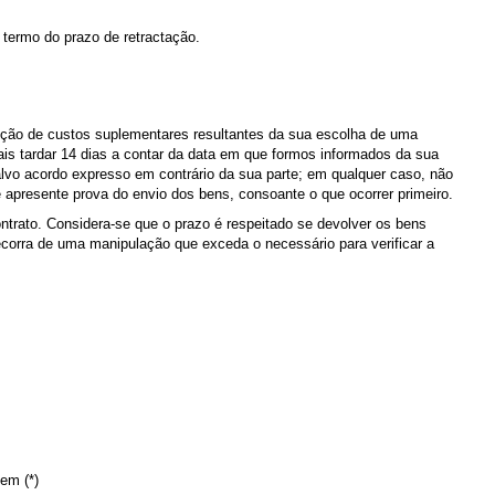
o termo do prazo de retractação.
pção de custos suplementares resultantes da sua escolha de uma
ais tardar 14 dias a contar da data em que formos informados da sua
vo acordo expresso em contrário da sua parte; em qualquer caso, não
apresente prova do envio dos bens, consoante o que ocorrer primeiro.
ontrato. Considera-se que o prazo é respeitado se devolver os bens
ecorra de uma manipulação que exceda o necessário para verificar a
bem (*)