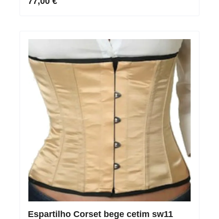
77,00 €
Espartilho Corset bege cetim sw11