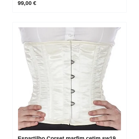
99,00 €
Espartilho Corset marfim cetim sw19