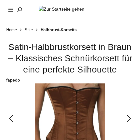
Zum Hauptinhalt springen
Home
Stile
Halbbrust-Korsetts
Satin-Halbbrustkorsett in Braun
– Klassisches Schnürkorsett für
eine perfekte Silhouette
fapedo
Bildergalerie überspringen