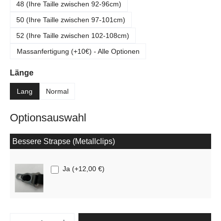
48 (Ihre Taille zwischen 92-96cm)
50 (Ihre Taille zwischen 97-101cm)
52 (Ihre Taille zwischen 102-108cm)
Massanfertigung (+10€) - Alle Optionen
auswählen
Länge
Lang
Normal
Optionsauswahl
Bessere Strapse (Metallclips)
Ja
(
+12,00 €
)
Produkt Anzahl: Gib den gewünschten Wert e