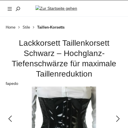
Zum Hauptinhalt springen
Home
Stile
Taillen-Korsetts
Lackkorsett Taillenkorsett
Schwarz – Hochglanz-
Tiefenschwärze für maximale
Taillenreduktion
fapedo
Bildergalerie überspringen