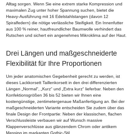
Alltag sorgen. Wenn Sie eine extrem starke Kompression und
maximalen Zug unter hoher Spannung suchen, bietet die
Heavy-Ausführung mit 16 Edelstahlstangen (davon 12
Spiralfedern) die nötige verlässliche Steifigkeit. Ein Innenfutter
aus 100 % reiner, hautfreundlicher Baumwolle verhindert das
Rutschen und sichert ein angenehmes Mikroklima auf der Haut.
Drei Längen und maßgeschneiderte
Flexibilität für Ihre Proportionen
Um jeder anatomischen Gegebenheit gerecht zu werden, ist
dieses Lackkorsett Taillenkorsett in den drei differenzierten
Längen „Normal“, „Kurz“ und „Extra kurz“ lieferbar. Neben den
Konfektionsgrößen 36 bis 52 bieten wir Ihnen eine
kostengünstige, zentimetergenaue Maßanfertigung an. Bei der
maßgeschneiderten Variante entscheiden Sie zudem über das
finale Design der Frontpartie: Neben der klassischen, flachen
Verschlussleiste verbauen wir auf Wunsch massive
Klappenverschlüsse aus glänzendem Chrom oder antikem
Messing im markanten Gothic-Stil.