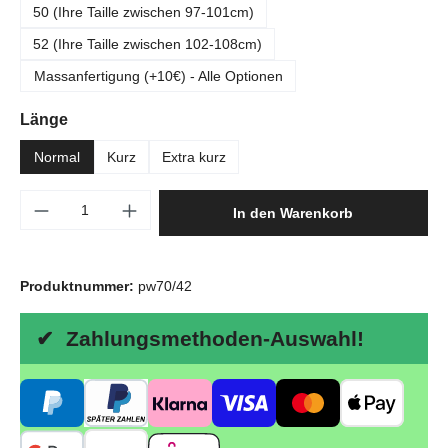
50 (Ihre Taille zwischen 97-101cm)
52 (Ihre Taille zwischen 102-108cm)
Massanfertigung (+10€) - Alle Optionen
auswählen
Länge
Normal
Kurz
Extra kurz
Produkt Anzahl: Gib den gewünschten Wert e
In den Warenkorb
Produktnummer:
pw70/42
✔ Zahlungsmethoden-Auswahl!