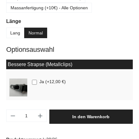
Massanfertigung (+10€) - Alle Optionen
auswählen
Länge
Lang
Normal
Optionsauswahl
Bessere Strapse (Metallclips)
Ja
(
+12,00 €
)
Produkt Anzahl: Gib den gewünschten Wert e
In den Warenkorb